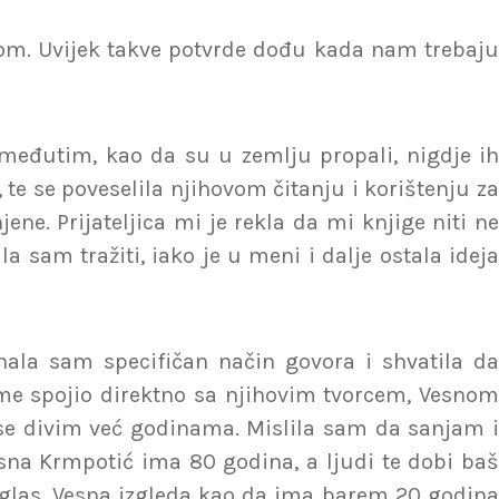
bom. Uvijek takve potvrde dođu kada nam trebaju
eđutim, kao da su u zemlju propali, nigdje ih
e se poveselila njihovom čitanju i korištenju za
e. Prijateljica mi je rekla da mi knjige niti ne
a sam tražiti, iako je u meni i dalje ostala ideja
ala sam specifičan način govora i shvatila da
me spojio direktno sa njihovim tvorcem, Vesnom
 se divim već godinama. Mislila sam da sanjam i
sna Krmpotić ima 80 godina, a ljudi te dobi baš
 glas. Vesna izgleda kao da ima barem 20 godina