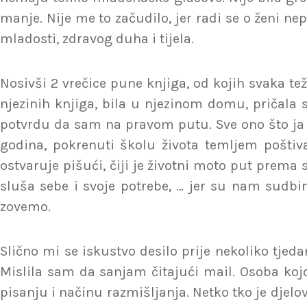
manje. Nije me to začudilo, jer radi se o ženi ne
mladosti, zdravog duha i tijela.
Nosivši 2 vrečice pune knjiga, od kojih svaka t
njezinih knjiga, bila u njezinom domu, pričala s
potvrdu da sam na pravom putu. Sve ono što ja in
godina, pokrenuti školu života temljem poštiva
ostvaruje pišući, čiji je životni moto put prema 
sluša sebe i svoje potrebe, … jer su nam sudbine
zovemo.
Slično mi se iskustvo desilo prije nekoliko tje
Mislila sam da sanjam čitajući mail. Osoba kojo
pisanju i načinu razmišljanja. Netko tko je djelov