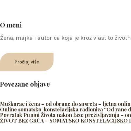
O meni
Žena, majka i autorica koja je kroz vlastito živ
Pročiaj više
Povezane objave
Muškarac i žena – od obrane do susreta – ljetna onlin
Online somatsko-konstelacijska radionica “Od rane 
Povratak Punini Života nakon faze preživljavanja – on
ŽIVOT BEZ GRČA – SOMATSKO KONSTELACIJSKO LJ