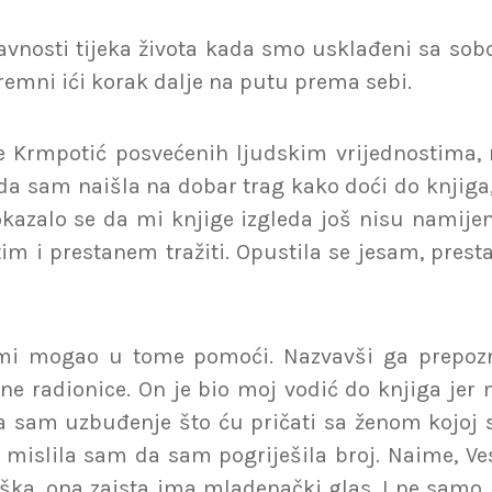
avnosti tijeka života kada smo usklađeni sa so
remni ići korak dalje na putu prema sebi.
Krmpotić posvećenih ljudskim vrijednostima, m
 sam naišla na dobar trag kako doći do knjiga, t
zalo se da mi knjige izgleda još nisu namijenjen
m i prestanem tražiti. Opustila se jesam, prestal
 mi mogao u tome pomoći. Nazvavši ga prepozn
 radionice. On je bio moj vodić do knjiga jer 
ala sam uzbuđenje što ću pričati sa ženom kojoj
 mislila sam da sam pogriješila broj. Naime, Ve
eška, ona zaista ima mladenački glas. I ne samo