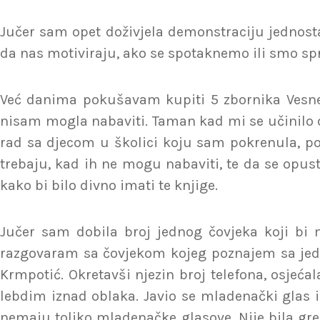
Jučer sam opet doživjela demonstraciju jednost
da nas motiviraju, ako se spotaknemo ili smo sp
Već danima pokušavam kupiti 5 zbornika Vesne 
nisam mogla nabaviti. Taman kad mi se učinilo da
rad sa djecom u školici koju sam pokrenula, poka
trebaju, kad ih ne mogu nabaviti, te da se opusti
kako bi bilo divno imati te knjige.
Jučer sam dobila broj jednog čovjeka koji bi
razgovaram sa čovjekom kojeg poznajem sa jedne
Krmpotić. Okretavši njezin broj telefona, osjeć
lebdim iznad oblaka. Javio se mladenački glas i
nemaju toliko mladenačke glasove. Nije bila gr