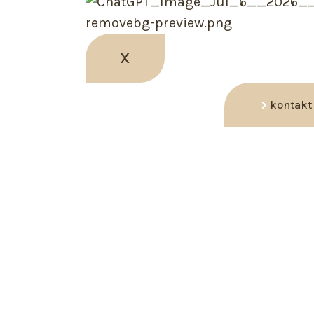
X
kontakt
 Vesnom Krmpot