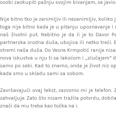
osobi zaokupiti pažnju svojim bivanjam, se javi
Nije bitno tko je zanimljiv ili nezanimljiv, koliko
toga nije bitno kada je u pitanju upoznavanje i
naš životni put. Nebitno je da li je to Davor P
partnerska srodna duša, ubojica ili netko treći
stremi naša duša. Do Vesne Krmpotić ranije nisa
nova iskustva u nju ti sa lakoćom i „slučajem“ dol
samo po sebi. Kad to znamo, onda je život niz o
kada smo u skladu sami sa sobom.
Završavajući ovaj tekst, zazvonio mi je telefon
zahvaljuje. Zato što nisam tražila potvrdu, dobil
znači da mu treba kao točka na i.