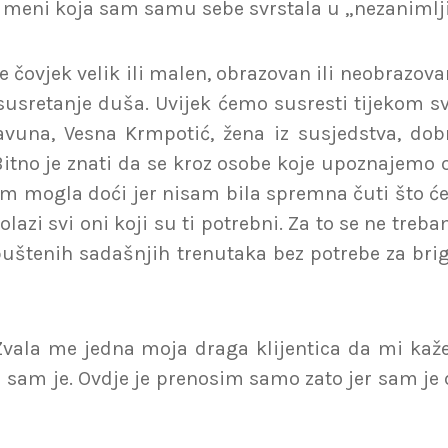
o meni koja sam samu sebe svrstala u „nezanimlji
 je čovjek velik ili malen, obrazovan ili neobrazova
 susretanje duša. Uvijek ćemo susresti tijekom 
avuna, Vesna Krmpotić, žena iz susjedstva, dobr
. Bitno je znati da se kroz osobe koje upoznaje
m mogla doći jer nisam bila spremna čuti što će 
azi svi oni koji su ti potrebni. Za to se ne trebam
puštenih sadašnjih trenutaka bez potrebe za bri
. Zvala me jedna moja draga klijentica da mi ka
a sam je. Ovdje je prenosim samo zato jer sam je 