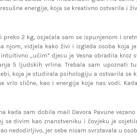
presušne energije, koja se kreativno ostvarila i ž
eži preko 2 kg, osjećala sam se ispunjenom i sr
a njom, vidjela kako živi i izgleda osoba koja j
tuitivno „učim“ djecu je Vesna obradila kroz svo
nja 5 ljudskih vrlina. Trebala sam upoznati tu
sebi, koja je studirala psihologiju a ostvarila s
 vrlo slične, kao i energija koja nas vodi. Kada
dana kada sam dobila mail Davora Pavune vezano z
j se divim kao znanstveniku i čovjeku je osjeti
ao nedodirljivo, jer sebe nisam svrstavala u osobe 