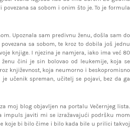
ivi povezana sa sobom i onim što je. To je formula
etnom. Upoznala sam predivnu ženu, došla sam do
e povezana sa sobom, te kroz to dobila još jednu
je knjige. I njezina je namjera, iako ima već 80
 ženu čini je sin bolovao od leukemije, koja se
e kroz književnost, koja neumorno i beskopromisno
 je učenik spreman, učitelj se pojavi, bez da ga
a moj blog objavljen na portalu Večernjeg lista.
la impuls javiti mi se izražavajući podršku mom
koje bi bilo čime i bilo kada bile u prilici takvoj