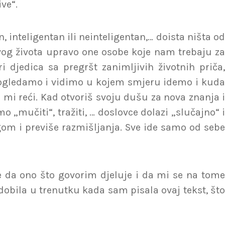
ve“.
n, inteligentan ili neinteligentan,… doista ništa od
svog života upravo one osobe koje nam trebaju za
i djedica sa pregršt zanimljivih životnih priča,
mo ogledamo i vidimo u kojem smjeru idemo i kuda
mi reći. Kad otvoriš svoju dušu za nova znanja i
o „mučiti“, tražiti, … doslovce dolazi „slučajno“ i
gom i previše razmišljanja. Sve ide samo od sebe
že da ono što govorim djeluje i da mi se na tome
dobila u trenutku kada sam pisala ovaj tekst, što