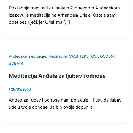
Posljednja meditacija u našem 7-dnevnom Anđeoskom
izazovu je meditacija na Arhanđela Uriela. Ostala sam
opet bez riječi, jer Uriel ima […]
,
,
,
Anđeoske meditacije
Meditacije
MOJI TEKSTOVI
OSOBNI
SVEMIR
Meditacija Anđela za ljubav i odnose
/
28/05/2016
Anđeo za ljubav i odnose nam poručuje – Pusti da ljubav
uđe u tvoje odnose. Ja bih ovdje dopunila –