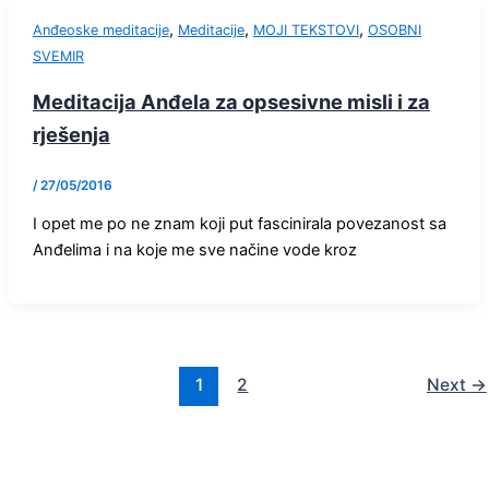
,
,
,
Anđeoske meditacije
Meditacije
MOJI TEKSTOVI
OSOBNI
SVEMIR
Meditacija Anđela za opsesivne misli i za
rješenja
/
27/05/2016
I opet me po ne znam koji put fascinirala povezanost sa
Anđelima i na koje me sve načine vode kroz
1
2
Next
→