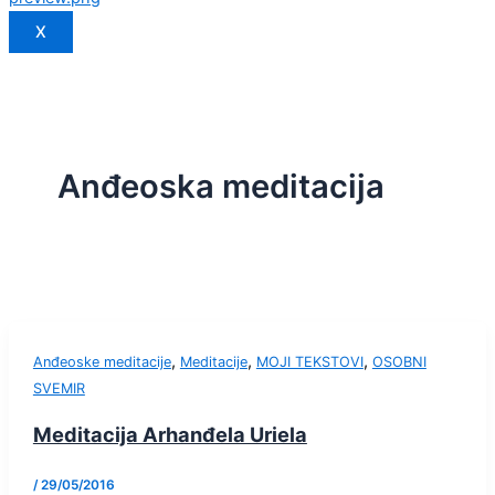
X
Anđeoska meditacija
,
,
,
Anđeoske meditacije
Meditacije
MOJI TEKSTOVI
OSOBNI
SVEMIR
Meditacija Arhanđela Uriela
/
29/05/2016