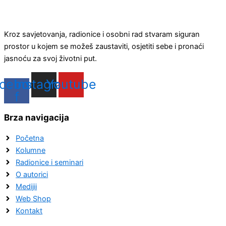
Kroz savjetovanja, radionice i osobni rad stvaram siguran
prostor u kojem se možeš zaustaviti, osjetiti sebe i pronaći
jasnoću za svoj životni put.
cebook-
Instagram
Youtube
f
Brza navigacija
Početna
Kolumne
Radionice i seminari
O autorici
Medijii
Web Shop
Kontakt