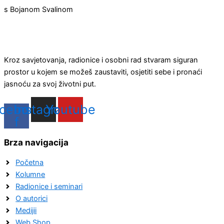
s Bojanom Svalinom
Kroz savjetovanja, radionice i osobni rad stvaram siguran
prostor u kojem se možeš zaustaviti, osjetiti sebe i pronaći
jasnoću za svoj životni put.
cebook-
Instagram
Youtube
f
Brza navigacija
Početna
Kolumne
Radionice i seminari
O autorici
Medijii
Web Shop