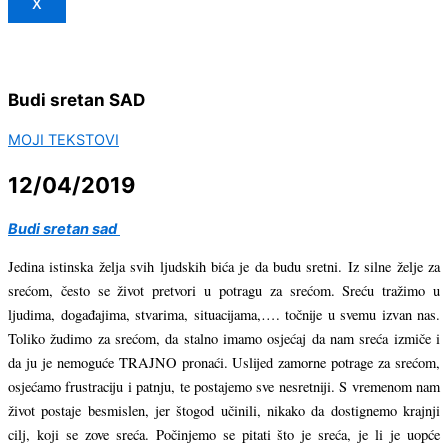
X
Budi sretan SAD
MOJI TEKSTOVI
12/04/2019
Budi sretan sad
Jedina istinska želja svih ljudskih bića je da budu sretni. Iz silne želje za
srećom, često se život pretvori u potragu za srećom. Sreću tražimo u
ljudima, događajima, stvarima, situacijama,…. točnije u svemu izvan nas.
Toliko žudimo za srećom, da stalno imamo osjećaj da nam sreća izmiče i
da ju je nemoguće TRAJNO pronaći. Uslijed zamorne potrage za srećom,
osjećamo frustraciju i patnju, te postajemo sve nesretniji. S vremenom nam
život postaje besmislen, jer štogod učinili, nikako da dostignemo krajnji
cilj, koji se zove sreća. Počinjemo se pitati što je sreća, je li je uopće