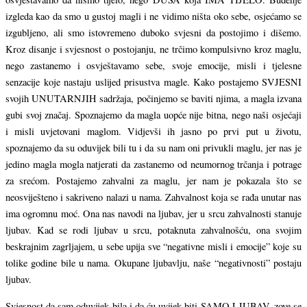
izgleda kao da smo u gustoj magli i ne vidimo ništa oko sebe, osjećamo se
izgubljeno, ali smo istovremeno duboko svjesni da postojimo i dišemo.
Kroz disanje i svjesnost o postojanju, ne trčimo kompulsivno kroz maglu,
nego zastanemo i osvještavamo sebe, svoje emocije, misli i tjelesne
senzacije koje nastaju uslijed prisustva magle. Kako postajemo SVJESNI
svojih UNUTARNJIH sadržaja, počinjemo se baviti njima, a magla izvana
gubi svoj značaj. Spoznajemo da magla uopće nije bitna, nego naši osjećaji
i misli uvjetovani maglom. Vidjevši ih jasno po prvi put u životu,
spoznajemo da su oduvijek bili tu i da su nam oni privukli maglu, jer nas je
jedino magla mogla natjerati da zastanemo od neumornog trčanja i potrage
za srećom. Postajemo zahvalni za maglu, jer nam je pokazala što se
neosviješteno i sakriveno nalazi u nama. Zahvalnost koja se rađa unutar nas
ima ogromnu moć. Ona nas navodi na ljubav, jer u srcu zahvalnosti stanuje
ljubav. Kad se rodi ljubav u srcu, potaknuta zahvalnošću, ona svojim
beskrajnim zagrljajem, u sebe upija sve “negativne misli i emocije” koje su
tolike godine bile u nama. Okupane ljubavlju, naše “negativnosti” postaju
ljubav.
Svjesnost da sam oduvijek bila i da ću uvijek biti SAMO LJUBAV, zove se