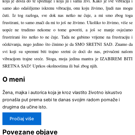
koja je došla do te spoznaje i koja ju i sama živi. Kako je sve vibracija i
samo ako odašiljemo iskrenu vibraciju, onu koju živimo, ljudi nas mogu
čuti. Iz tog razloga, sve dok nas netko ne čuje, a mi smo zbog toga
frustirani, to samo znači da mi to još ne živimo. Ukoliko to živimo, više se
uopće ne trudimo nekome o tome govoriti, a još se manje osjećamo
frustrirani što netko to ne čuje. Tada ne gubimo vrijeme na frustraciju i
očekivanja, nego jedino što činimo je da SMO SRETNI SAD. Znamo da
svi koji su spremni biti trajno sretni će doći do nas, privučeni našom
vibracijom trajne sreće. Stoga, moja jedina mantra je IZABIREM BITI
SRETNA SAD! Uprkos okolnostima ili baš zbog njih.
O meni
Žena, majka i autorica koja je kroz vlastito životno iskustvo
pronašla put prema sebi te danas svojim radom pomaže i
drugima da učine isto.
Pročiaj više
Povezane objave