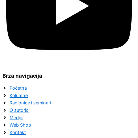
Brza navigacija
Početna
Kolumne
Radionice i seminari
O autorici
Medijii
Web Shop
Kontakt