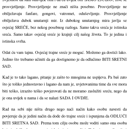
prosvjetljenje. Prosvjetljenje ne znači ništa posebno. Prosvjetljenje ne
obilježavaju fanfare, gongovi, vatromet, oduševljenje. Prosvjetljenje
obilježava dubok unutarnji mir. Iz dubokog unutarnjeg mira javlja se
osjećaj SREĆE, bez nekog posebnog razloga. Samo takva sreća je istinska
sreća. Samo takav osjećaj sreće je krajnji cilj našeg života. To je jedina i
istinska svrha.
Odat ću vam tajnu. Osjećaj trajne sreće je moguć. Možemo ga dostići lako.
Jedino što trebamo učiniti da ga dostignemo je da odlučimo BITI SRETNI
SAD.
Kad je to tako lagano, pitanje je zašto to mnogima ne uspijeva. Pa baš zato
što je toliko jednostavno i lagano da nam je, uvjetovanima time da sve mora
biti teško, izrazito teško povjerovati da ne moramo zaslužiti sreću, nego da
je ona uvijek u nama i da se nalazi SADA I OVDJE.
Rad na sebi nije ništa drugo nego naći način kako osobu navesti da
povjeruje da je jedini način da dođe do trajne sreće i ispunjena da ODLUČI
BITI SRETNA SAD. Prema tom cilju osobu može voditi samo ona osoba