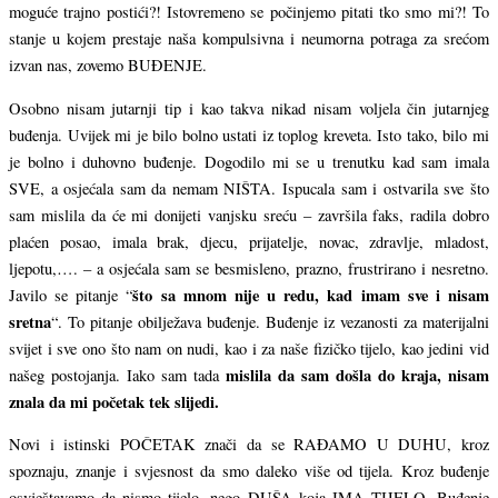
moguće trajno postići?! Istovremeno se počinjemo pitati tko smo mi?! To
stanje u kojem prestaje naša kompulsivna i neumorna potraga za srećom
izvan nas, zovemo BUĐENJE.
Osobno nisam jutarnji tip i kao takva nikad nisam voljela čin jutarnjeg
buđenja. Uvijek mi je bilo bolno ustati iz toplog kreveta. Isto tako, bilo mi
je bolno i duhovno buđenje. Dogodilo mi se u trenutku kad sam imala
SVE, a osjećala sam da nemam NIŠTA. Ispucala sam i ostvarila sve što
sam mislila da će mi donijeti vanjsku sreću – završila faks, radila dobro
plaćen posao, imala brak, djecu, prijatelje, novac, zdravlje, mladost,
ljepotu,…. – a osjećala sam se besmisleno, prazno, frustrirano i nesretno.
što sa mnom nije u redu, kad imam sve i nisam
Javilo se pitanje “
sretna
“. To pitanje obilježava buđenje. Buđenje iz vezanosti za materijalni
svijet i sve ono što nam on nudi, kao i za naše fizičko tijelo, kao jedini vid
mislila da sam došla do kraja, nisam
našeg postojanja. Iako sam tada
znala da mi početak tek slijedi.
Novi i istinski POČETAK znači da se RAĐAMO U DUHU, kroz
spoznaju, znanje i svjesnost da smo daleko više od tijela. Kroz buđenje
osvještavamo da nismo tijelo, nego DUŠA koja IMA TIJELO. Buđenje