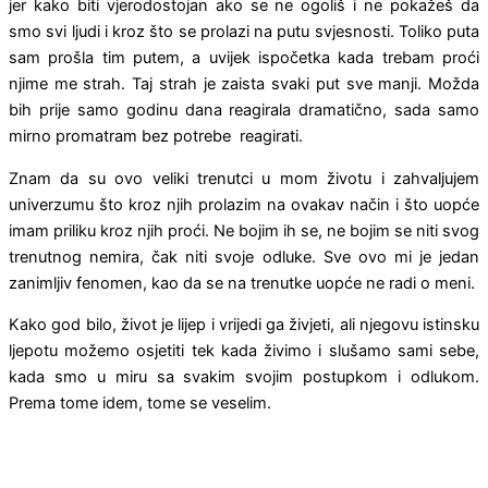
jer kako biti vjerodostojan ako se ne ogoliš i ne pokažeš da
smo svi ljudi i kroz što se prolazi na putu svjesnosti. Toliko puta
sam prošla tim putem, a uvijek ispočetka kada trebam proći
njime me strah. Taj strah je zaista svaki put sve manji. Možda
bih prije samo godinu dana reagirala dramatično, sada samo
mirno promatram bez potrebe reagirati.
Znam da su ovo veliki trenutci u mom životu i zahvaljujem
univerzumu što kroz njih prolazim na ovakav način i što uopće
imam priliku kroz njih proći. Ne bojim ih se, ne bojim se niti svog
trenutnog nemira, čak niti svoje odluke. Sve ovo mi je jedan
zanimljiv fenomen, kao da se na trenutke uopće ne radi o meni.
Kako god bilo, život je lijep i vrijedi ga živjeti, ali njegovu istinsku
ljepotu možemo osjetiti tek kada živimo i slušamo sami sebe,
kada smo u miru sa svakim svojim postupkom i odlukom.
Prema tome idem, tome se veselim.