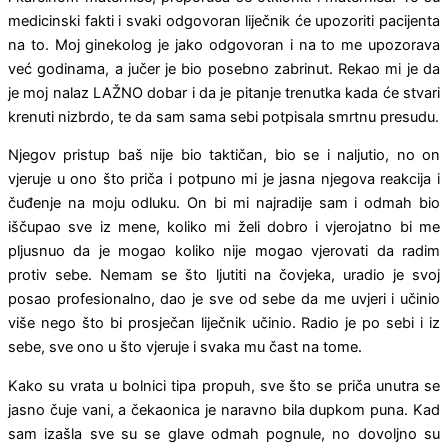
medicinski fakti i svaki odgovoran liječnik će upozoriti pacijenta
na to. Moj ginekolog je jako odgovoran i na to me upozorava
već godinama, a jučer je bio posebno zabrinut. Rekao mi je da
je moj nalaz LAŽNO dobar i da je pitanje trenutka kada će stvari
krenuti nizbrdo, te da sam sama sebi potpisala smrtnu presudu.
Njegov pristup baš nije bio taktičan, bio se i naljutio, no on
vjeruje u ono što priča i potpuno mi je jasna njegova reakcija i
čuđenje na moju odluku. On bi mi najradije sam i odmah bio
iščupao sve iz mene, koliko mi želi dobro i vjerojatno bi me
pljusnuo da je mogao koliko nije mogao vjerovati da radim
protiv sebe. Nemam se što ljutiti na čovjeka, uradio je svoj
posao profesionalno, dao je sve od sebe da me uvjeri i učinio
više nego što bi prosječan liječnik učinio. Radio je po sebi i iz
sebe, sve ono u što vjeruje i svaka mu čast na tome.
Kako su vrata u bolnici tipa propuh, sve što se priča unutra se
jasno čuje vani, a čekaonica je naravno bila dupkom puna. Kad
sam izašla sve su se glave odmah pognule, no dovoljno su