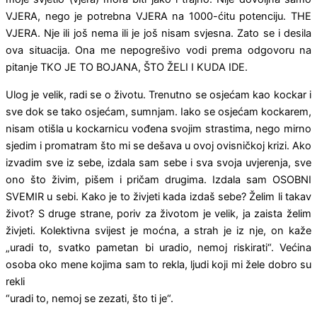
VJERA, nego je potrebna VJERA na 1000-ćitu potenciju. THE
VJERA. Nje ili još nema ili je još nisam svjesna. Zato se i desila
ova situacija. Ona me nepogrešivo vodi prema odgovoru na
pitanje TKO JE TO BOJANA, ŠTO ŽELI I KUDA IDE.
Ulog je velik, radi se o životu. Trenutno se osjećam kao kockar i
sve dok se tako osjećam, sumnjam. Iako se osjećam kockarem,
nisam otišla u kockarnicu vođena svojim strastima, nego mirno
sjedim i promatram što mi se dešava u ovoj ovisničkoj krizi. Ako
izvadim sve iz sebe, izdala sam sebe i sva svoja uvjerenja, sve
ono što živim, pišem i pričam drugima. Izdala sam OSOBNI
SVEMIR u sebi. Kako je to živjeti kada izdaš sebe? Želim li takav
život? S druge strane, poriv za životom je velik, ja zaista želim
živjeti. Kolektivna svijest je moćna, a strah je iz nje, on kaže
„uradi to, svatko pametan bi uradio, nemoj riskirati“. Većina
osoba oko mene kojima sam to rekla, ljudi koji mi žele dobro su
rekli
“uradi to, nemoj se zezati, što ti je“.