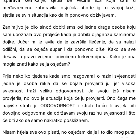
isparava kemikalije, sjetila se većine lica koja sam u
međuvremenu zaboravila, osjećala ubode igli u svojoj koži,
sjetila se svih situacija kao da ih ponovno doživljavam.
Zanimljivo je bilo sinoć dobiti sms od jedne drage osobe koju
sam upoznala ovo proljeće kada je dobila dijagnozu karcinoma
dojke. Jučer mi je javila da je završila liječenje, da su nalazi
odlični, da se osjeća super i da ponovno diše. Kako se sve
dešava u pravo vrijeme, privučeno frekvencijama. Kako je ona
mogla znati kako se ja osjećam?
Prije nekoliko tjedana kada smo razgovarali o razini svjesnosti
jedna je osoba rekla da se bojala provjeriti ju, jer visoka
svjesnost traži veliku odgovornost. Ja svoju još nisam
provjerila, no ovo je situacija koja će ju provjeriti. Ono čega me
najviše strah je ODGOVORNOST i strah hoću li uvijek biti
dovoljno odgovorna da održavam svoju razinu svjesnosti i što
će biti ako se samo nakratko poskliznem.
Nisam htjela sve ovo pisati, no osjećam da je i to dio mog puta,