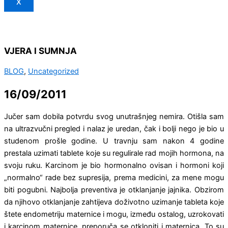
X
VJERA I SUMNJA
BLOG
,
Uncategorized
16/09/2011
Jučer sam dobila potvrdu svog unutrašnjeg nemira. Otišla sam
na ultrazvučni pregled i nalaz je uredan, čak i bolji nego je bio u
studenom prošle godine. U travnju sam nakon 4 godine
prestala uzimati tablete koje su regulirale rad mojih hormona, na
svoju ruku. Karcinom je bio hormonalno ovisan i hormoni koji
„normalno“ rade bez supresija, prema medicini, za mene mogu
biti pogubni. Najbolja preventiva je otklanjanje jajnika. Obzirom
da njihovo otklanjanje zahtijeva doživotno uzimanje tableta koje
štete endometriju maternice i mogu, između ostalog, uzrokovati
i karcinom maternice, preporuča se otkloniti i maternica. To su