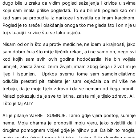
dugo bile u zraku da vidim pogled sažaljenja i krivice u svima
koje sam imala prilike pogledati. To su bili isti pogledi kao oni
kad sam se probudila iz narkoze i shvatila da imam karcinom.
Pogled je to sreće i olakšanja onoga tko me gleda što i on nije u
toj situaciji i krivice što se tako osjeća.
Nisam od onih što su protiv medicine, ne idem u krajnosti, jako
sam dobro čula što mi je liječnik rekao, a i ne samo on, nego svi
kod kojih sam svih ovih godina hodočastila. Ne bih voljela
umrijeti, zaista žarko želim živjeti, imam zbog čega i život mi je
lijep i ispunjen. Uprkos svemu tome sam samoinicijativno
odlučila prestati piti tablete jer sam osjećala da mi više ne
trebaju, da je moje tijelo zdravo i da se nemam od čega braniti.
Nalazi pokazuju da je sve to istina, zaista mi je tijelo zdravo. Ali.
I što je taj ALI?
Ali je pitanje VJERE i SUMNJE. Tamo gdje vjera postoji, sumnje
nema. Moja dharma je pronositi moju vjeru, jako svjetliti da i
drugima pomognem vidjeti gdje je njihov put. Da bih to mogla,
moje svjetlo (vjera) mora biti jako i trajno. Nije dovoljna samo