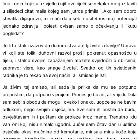
Ima i onih koji su u svjetlu i njihove riječi se nekako mogu staviti
u slijedeći citat maila kojeg sam jutros primila: „Ako sam dobro
shvatila dijagnozu, to znači da u sebi nosite(nosimo) potencijal
jednako zdravlja i bolesti ovisan samo o očekivanju ili ”kutu
pogleda”?
Je li to stalni izazov da duhom stvarate tj.živite zdravlje? Upravo
vi koji ste toliki duhovni razvoj prošli pokrenut opasnošću u
tijelu, i stalno svojim zapažanjem možete svjedočiti o oblicima,
zapravo: vjere, kao snage života“. Svatko od tih svjetlosnih
radnika je to rekao na svoj način, ali smisao je isti.
Ja živim taj smisao, ali sada je prilika da mu se potpuno
prepustim, da potpuno vjerujem. Proces je bolan, ali vrijedi. Dala
sam sebi slobodu da mogu i ovako i onako, uopće se ne bavim
odlukom, nego svojim osjećajima. Sve sam ih pustila da budu,
osvještavam ih i puštam da prolaze kroz mene. Trenutno idu
van oni koji nisu nimalo ugodni. Jučer sam čitav dan u ustima
osjećala okus mučnine od kemotarije, mirisala miris kože koja