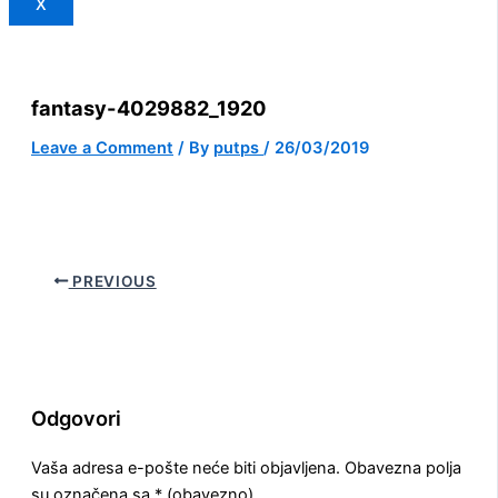
X
fantasy-4029882_1920
Leave a Comment
/ By
putps
/
26/03/2019
PREVIOUS
Odgovori
Vaša adresa e-pošte neće biti objavljena.
Obavezna polja
su označena sa
* (obavezno)