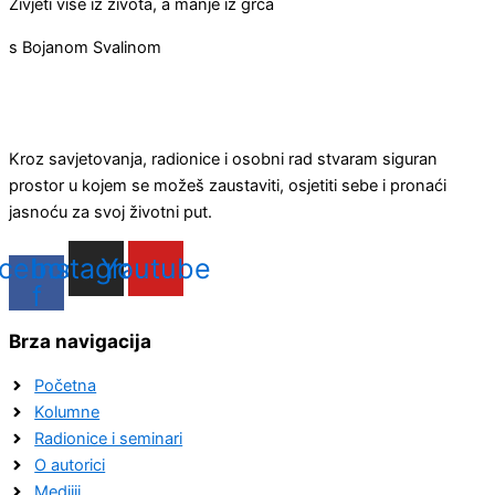
Živjeti više iz života, a manje iz grča
s Bojanom Svalinom
Kroz savjetovanja, radionice i osobni rad stvaram siguran
prostor u kojem se možeš zaustaviti, osjetiti sebe i pronaći
jasnoću za svoj životni put.
cebook-
Instagram
Youtube
f
Brza navigacija
Početna
Kolumne
Radionice i seminari
O autorici
Medijii