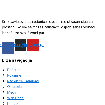
Kroz savjetovanja, radionice i osobni rad stvaram siguran
prostor u kojem se možeš zaustaviti, osjetiti sebe i pronaći
jasnoću za svoj životni put.
cebook-
Instagram
Youtube
f
Brza navigacija
Početna
Kolumne
Radionice i seminari
O autorici
Medijii
Web Shop
Kontakt