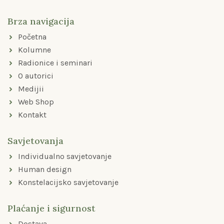
b
a
u
o
g
b
Brza navigacija
o
r
e
k
a
Početna
-
m
f
Kolumne
Radionice i seminari
O autorici
Medijii
Web Shop
Kontakt
Savjetovanja
Individualno savjetovanje
Human design
Konstelacijsko savjetovanje
Plaćanje i sigurnost
Dostava