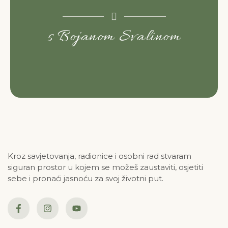
s Bojanom Svalinom
Kroz savjetovanja, radionice i osobni rad stvaram
siguran prostor u kojem se možeš zaustaviti, osjetiti
sebe i pronaći jasnoću za svoj životni put.
F
I
Y
a
n
o
c
s
u
e
t
t