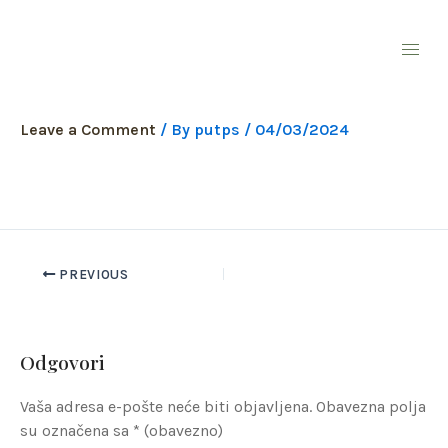
Skip
to
content
whirl
Leave a Comment
/ By
putps
/
04/03/2024
PREVIOUS
Odgovori
Vaša adresa e-pošte neće biti objavljena.
Obavezna polja
su označena sa
* (obavezno)