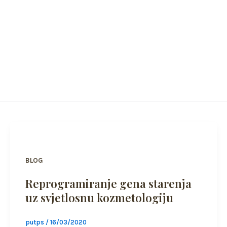
Skip
to
Po
content
svjetlosna kometologija
BLOG
Reprogramiranje gena starenja
uz svjetlosnu kozmetologiju
putps
/
16/03/2020