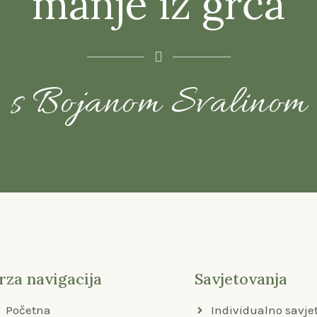
manje iz grča
s Bojanom Svalinom
rza navigacija
Savjetovanja
Početna
Individualno savje