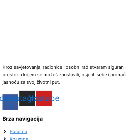
Kroz savjetovanja, radionice i osobni rad stvaram siguran
prostor u kojem se možeš zaustaviti, osjetiti sebe i pronaći
jasnoću za svoj životni put.
cebook-
Instagram
Youtube
f
Brza navigacija
Početna
Kolumne