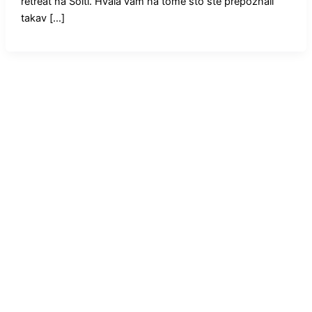
retreat na Šolti. Hvala vam na tome što ste prepoznali
takav […]