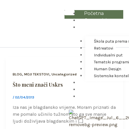
Skip
to
Početna
content
O autorici
RADIONICE
Putovi prema
sebi
Škola puta prema 
Retreatovi
Individualni put
Tematski program
Human Design
,
,
BLOG
MOJI TEKSTOVI
Uncategorized
Sistemske konstel
Besplatno
Što meni znači Uskrs
Web Shop
Kontakt
/
02/04/2013
Iza nas je blagdansko vrijeme. Moram priznati da
me pomalo učinilo tužnom što ga sve manje
ljudi doživljava blagdanskim i […]