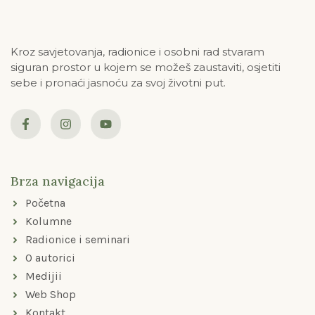
Kroz savjetovanja, radionice i osobni rad stvaram
siguran prostor u kojem se možeš zaustaviti, osjetiti
sebe i pronaći jasnoću za svoj životni put.
F
I
Y
a
n
o
c
s
u
e
t
t
b
a
u
o
g
b
Brza navigacija
o
r
e
k
a
Početna
-
m
f
Kolumne
Radionice i seminari
O autorici
Medijii
Web Shop
Kontakt