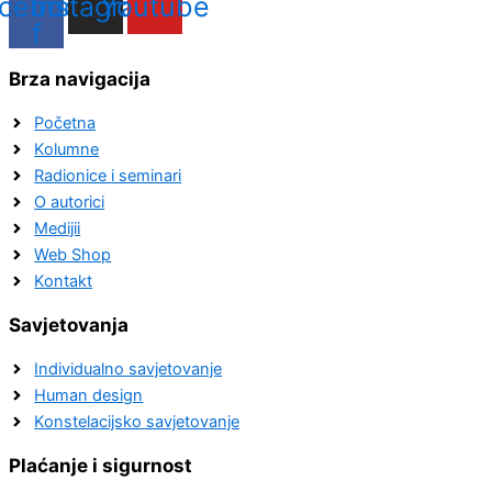
cebook-
Instagram
Youtube
f
Brza navigacija
Početna
Kolumne
Radionice i seminari
O autorici
Medijii
Web Shop
Kontakt
Savjetovanja
Individualno savjetovanje
Human design
Konstelacijsko savjetovanje
Plaćanje i sigurnost