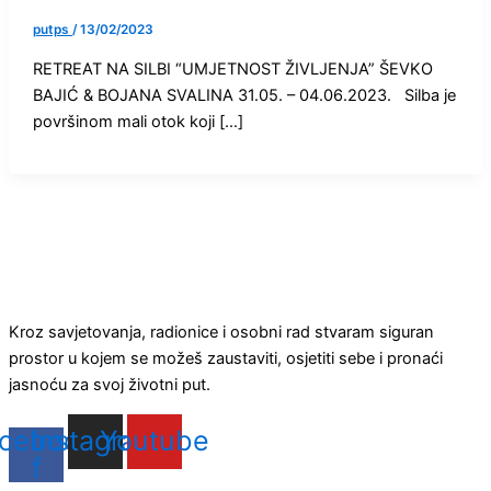
putps
/
13/02/2023
RETREAT NA SILBI “UMJETNOST ŽIVLJENJA” ŠEVKO
BAJIĆ & BOJANA SVALINA 31.05. – 04.06.2023. Silba je
površinom mali otok koji […]
Kroz savjetovanja, radionice i osobni rad stvaram siguran
prostor u kojem se možeš zaustaviti, osjetiti sebe i pronaći
jasnoću za svoj životni put.
cebook-
Instagram
Youtube
f