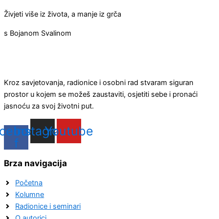
Živjeti više iz života, a manje iz grča
s Bojanom Svalinom
Kroz savjetovanja, radionice i osobni rad stvaram siguran
prostor u kojem se možeš zaustaviti, osjetiti sebe i pronaći
jasnoću za svoj životni put.
cebook-
Instagram
Youtube
f
Brza navigacija
Početna
Kolumne
Radionice i seminari
O autorici