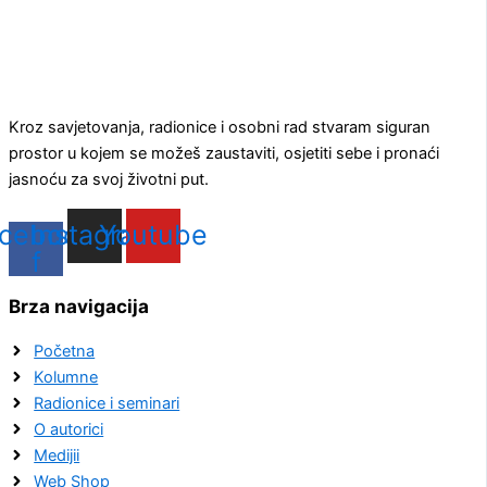
Kroz savjetovanja, radionice i osobni rad stvaram siguran
prostor u kojem se možeš zaustaviti, osjetiti sebe i pronaći
jasnoću za svoj životni put.
cebook-
Instagram
Youtube
f
Brza navigacija
Početna
Kolumne
Radionice i seminari
O autorici
Medijii
Web Shop