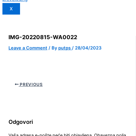
X
IMG-20220815-WA0022
Leave a Comment
/ By
putps
/
28/04/2023
PREVIOUS
Odgovori
Vaša adresa e-pošte neće biti objavljena.
Obavezna polja