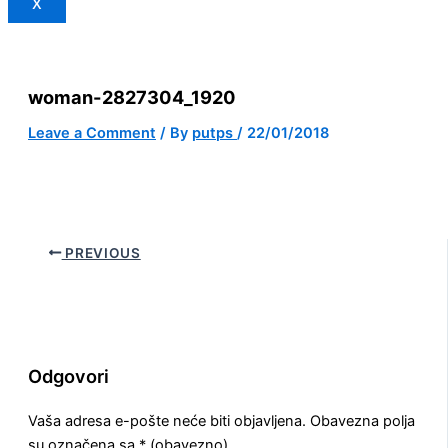
X
woman-2827304_1920
Leave a Comment
/ By
putps
/
22/01/2018
PREVIOUS
Odgovori
Vaša adresa e-pošte neće biti objavljena.
Obavezna polja
su označena sa
* (obavezno)