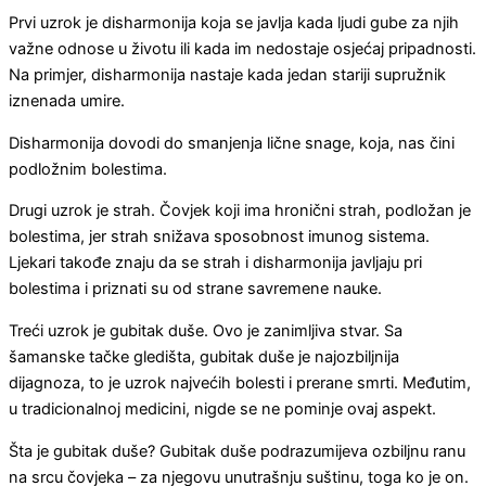
Prvi uzrok je disharmonija koja se javlja kada ljudi gube za njih
važne odnose u životu ili kada im nedostaje osjećaj pripadnosti.
Na primjer, disharmonija nastaje kada jedan stariji supružnik
iznenada umire.
Disharmonija dovodi do smanjenja lične snage, koja, nas čini
podložnim bolestima.
Drugi uzrok je strah. Čovjek koji ima hronični strah, podložan je
bolestima, jer strah snižava sposobnost imunog sistema.
Ljekari takođe znaju da se strah i disharmonija javljaju pri
bolestima i priznati su od strane savremene nauke.
Treći uzrok je gubitak duše. Ovo je zanimljiva stvar. Sa
šamanske tačke gledišta, gubitak duše je najozbiljnija
dijagnoza, to je uzrok najvećih bolesti i prerane smrti. Međutim,
u tradicionalnoj medicini, nigde se ne pominje ovaj aspekt.
Šta je gubitak duše? Gubitak duše podrazumijeva ozbiljnu ranu
na srcu čovjeka – za njegovu unutrašnju suštinu, toga ko je on.