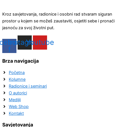
Kroz savjetovanja, radionice i osobni rad stvaram siguran
prostor u kojem se možeš zaustaviti, osjetiti sebe i pronaći
jasnoću za svoj životni put.
cebook-
Instagram
Youtube
f
Brza navigacija
Početna
Kolumne
Radionice i seminari
O autorici
Medijii
Web Shop
Kontakt
Savjetovanja