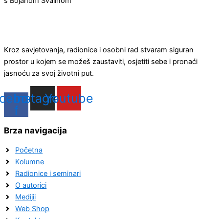
s Bojanom Svalinom
Kroz savjetovanja, radionice i osobni rad stvaram siguran
prostor u kojem se možeš zaustaviti, osjetiti sebe i pronaći
jasnoću za svoj životni put.
cebook-
Instagram
Youtube
f
Brza navigacija
Početna
Kolumne
Radionice i seminari
O autorici
Medijii
Web Shop