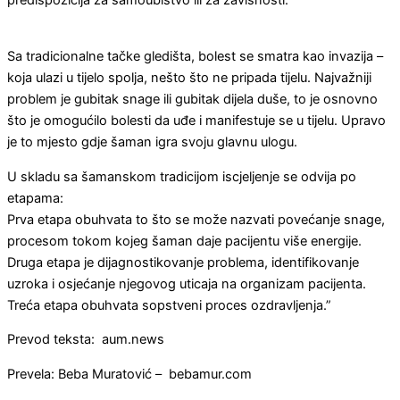
predispozicija za samoubistvo ili za zavisnosti.
​Sa tradicionalne tačke gledišta, bolest se smatra kao invazija –
koja ulazi u tijelo spolja, nešto što ne pripada tijelu. Najvažniji
problem je gubitak snage ili gubitak dijela duše, to je osnovno
što je omogućilo bolesti da uđe i manifestuje se u tijelu. Upravo
je to mjesto gdje šaman igra svoju glavnu ulogu.
U skladu sa šamanskom tradicijom iscjeljenje se odvija po
etapama:
Prva etapa obuhvata to što se može nazvati povećanje snage,
procesom tokom kojeg šaman daje pacijentu više energije.
Druga etapa je dijagnostikovanje problema, identifikovanje
uzroka i osjećanje njegovog uticaja na organizam pacijenta.
Treća etapa obuhvata sopstveni proces ozdravljenja.”
Prevod teksta: aum.news
Prevela: Beba Muratović – bebamur.com