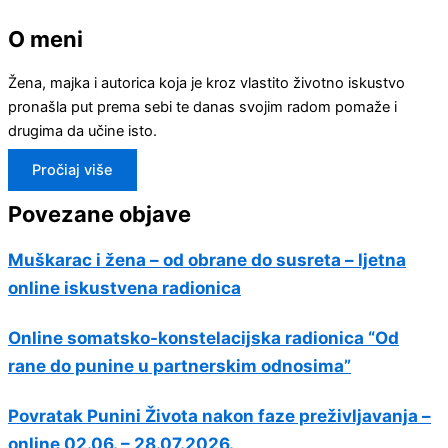
O meni
Žena, majka i autorica koja je kroz vlastito životno iskustvo
pronašla put prema sebi te danas svojim radom pomaže i
drugima da učine isto.
Pročiaj više
Povezane objave
Muškarac i žena – od obrane do susreta – ljetna
online iskustvena radionica
Online somatsko-konstelacijska radionica “Od
rane do punine u partnerskim odnosima”
Povratak Punini Života nakon faze preživljavanja –
online 02.06. – 28.07.2026.