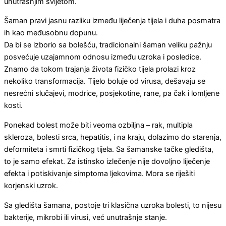
unutrašnjim svijetom.
Šaman pravi jasnu razliku između liječenja tijela i duha posmatra
ih kao međusobnu dopunu.
Da bi se izborio sa bolešću, tradicionalni šaman veliku pažnju
posvećuje uzajamnom odnosu između uzroka i posledice.
Znamo da tokom trajanja života fizičko tijela prolazi kroz
nekoliko transformacija. Tijelo boluje od virusa, dešavaju se
nesrećni slučajevi, modrice, posjekotine, rane, pa čak i lomljene
kosti.
Ponekad bolest može biti veoma ozbiljna – rak, multipla
skleroza, bolesti srca, hepatitis, i na kraju, dolazimo do starenja,
deformiteta i smrti fizičkog tijela. Sa šamanske tačke gledišta,
to je samo efekat. Za istinsko izlečenje nije dovoljno liječenje
efekta i potiskivanje simptoma ljekovima. Mora se riješiti
korjenski uzrok.
Sa gledišta šamana, postoje tri klasična uzroka bolesti, to nijesu
bakterije, mikrobi ili virusi, već unutrašnje stanje.