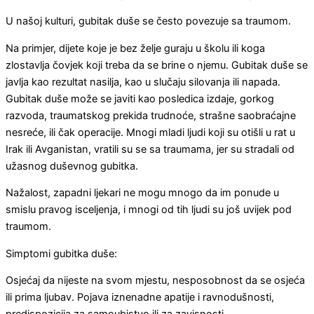
U našoj kulturi, gubitak duše se često povezuje sa traumom.
Na primjer, dijete koje je bez želje guraju u školu ili koga
zlostavlja čovjek koji treba da se brine o njemu. Gubitak duše se
javlja kao rezultat nasilja, kao u slučaju silovanja ili napada.
Gubitak duše može se javiti kao posledica izdaje, gorkog
razvoda, traumatskog prekida trudnoće, strašne saobraćajne
nesreće, ili čak operacije. Mnogi mladi ljudi koji su otišli ​​u rat u
Irak ili Avganistan, vratili su se sa traumama, jer su stradali od
užasnog duševnog gubitka.
Nažalost, zapadni ljekari ne mogu mnogo da im ponude u
smislu pravog isceljenja, i mnogi od tih ljudi su još uvijek pod
traumom.
Simptomi gubitka duše:
Osjećaj da nijeste na svom mjestu, nesposobnost da se osjeća
ili prima ljubav. Pojava iznenadne apatije i ravnodušnosti,