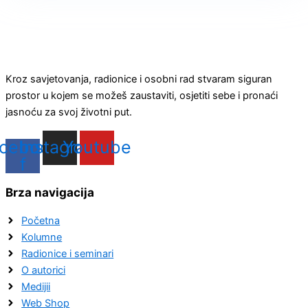
Kroz savjetovanja, radionice i osobni rad stvaram siguran
prostor u kojem se možeš zaustaviti, osjetiti sebe i pronaći
jasnoću za svoj životni put.
cebook-
Instagram
Youtube
f
Brza navigacija
Početna
Kolumne
Radionice i seminari
O autorici
Medijii
Web Shop