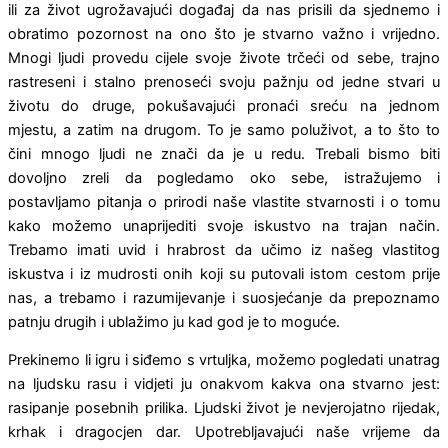
ili za život ugrožavajući događaj da nas prisili da sjednemo i
obratimo pozornost na ono što je stvarno važno i vrijedno.
Mnogi ljudi provedu cijele svoje živote trčeći od sebe, trajno
rastreseni i stalno prenoseći svoju pažnju od jedne stvari u
životu do druge, pokušavajući pronaći sreću na jednom
mjestu, a zatim na drugom. To je samo poluživot, a to što to
čini mnogo ljudi ne znači da je u redu. Trebali bismo biti
dovoljno zreli da pogledamo oko sebe, istražujemo i
postavljamo pitanja o prirodi naše vlastite stvarnosti i o tomu
kako možemo unaprijediti svoje iskustvo na trajan način.
Trebamo imati uvid i hrabrost da učimo iz našeg vlastitog
iskustva i iz mudrosti onih koji su putovali istom cestom prije
nas, a trebamo i razumijevanje i suosjećanje da prepoznamo
patnju drugih i ublažimo ju kad god je to moguće.
Prekinemo li igru i siđemo s vrtuljka, možemo pogledati unatrag
na ljudsku rasu i vidjeti ju onakvom kakva ona stvarno jest:
rasipanje posebnih prilika. Ljudski život je nevjerojatno rijedak,
krhak i dragocjen dar. Upotrebljavajući naše vrijeme da