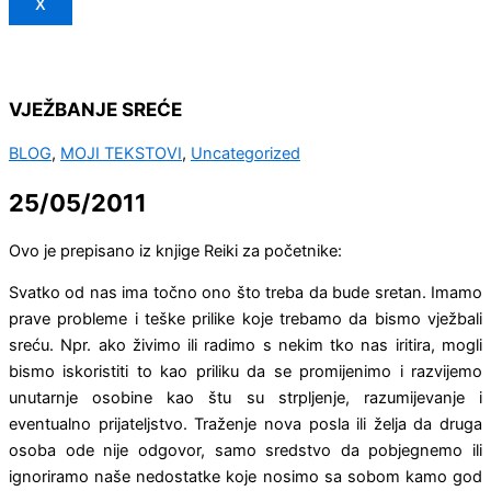
X
VJEŽBANJE SREĆE
BLOG
,
MOJI TEKSTOVI
,
Uncategorized
25/05/2011
Ovo je prepisano iz knjige Reiki za početnike:
Svatko od nas ima točno ono što treba da bude sretan. Imamo
prave probleme i teške prilike koje trebamo da bismo vježbali
sreću. Npr. ako živimo ili radimo s nekim tko nas iritira, mogli
bismo iskoristiti to kao priliku da se promijenimo i razvijemo
unutarnje osobine kao štu su strpljenje, razumijevanje i
eventualno prijateljstvo. Traženje nova posla ili želja da druga
osoba ode nije odgovor, samo sredstvo da pobjegnemo ili
ignoriramo naše nedostatke koje nosimo sa sobom kamo god