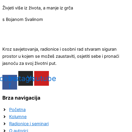
Živjeti više iz života, a manje iz grča
s Bojanom Svalinom
Kroz savjetovanja, radionice i osobni rad stvaram siguran
prostor u kojem se možeš zaustaviti, osjetiti sebe i pronaći
jasnoću za svoj životni put.
cebook-
Instagram
Youtube
f
Brza navigacija
Početna
Kolumne
Radionice i seminari
O autorici