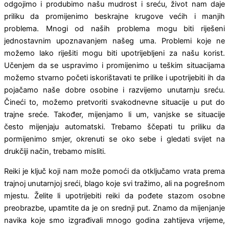
odgojimo i produbimo našu mudrost i sreću, život nam daje
priliku da promijenimo beskrajne krugove većih i manjih
problema. Mnogi od naših problema mogu biti riješeni
jednostavnim upoznavanjem našeg uma. Problemi koje ne
možemo lako riješiti mogu biti upotrijebljeni za našu korist.
Učenjem da se uspravimo i promijenimo u teškim situacijama
možemo stvarno početi iskorištavati te prilike i upotrijebiti ih da
pojačamo naše dobre osobine i razvijemo unutarnju sreću.
Čineći to, možemo pretvoriti svakodnevne situacije u put do
trajne sreće. Također, mijenjamo li um, vanjske se situacije
često mijenjaju automatski. Trebamo ščepati tu priliku da
pormijenimo smjer, okrenuti se oko sebe i gledati svijet na
drukčiji način, trebamo misliti.
Reiki je ključ koji nam može pomoći da otključamo vrata prema
trajnoj unutarnjoj sreći, blago koje svi tražimo, ali na pogrešnom
mjestu. Želite li upotrijebiti reiki da pođete stazom osobne
preobrazbe, upamtite da je on srednji put. Znamo da mijenjanje
navika koje smo izgrađivali mnogo godina zahtijeva vrijeme,