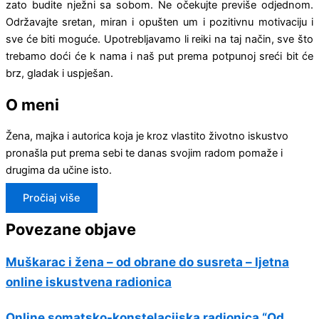
zato budite nježni sa sobom. Ne očekujte previše odjednom.
Održavajte sretan, miran i opušten um i pozitivnu motivaciju i
sve će biti moguće. Upotrebljavamo li reiki na taj način, sve što
trebamo doći će k nama i naš put prema potpunoj sreći bit će
brz, gladak i uspješan.
O meni
Žena, majka i autorica koja je kroz vlastito životno iskustvo
pronašla put prema sebi te danas svojim radom pomaže i
drugima da učine isto.
Pročiaj više
Povezane objave
Muškarac i žena – od obrane do susreta – ljetna
online iskustvena radionica
Online somatsko-konstelacijska radionica “Od