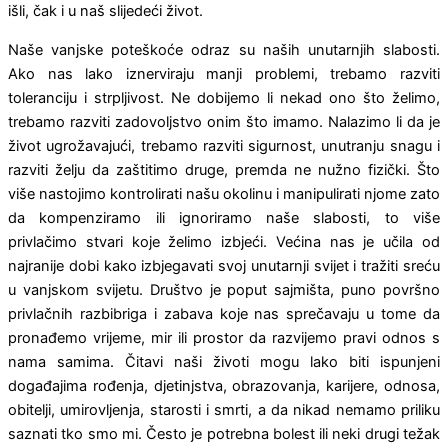
išli, čak i u naš slijedeći život.
Naše vanjske poteškoće odraz su naših unutarnjih slabosti.
Ako nas lako iznerviraju manji problemi, trebamo razviti
toleranciju i strpljivost. Ne dobijemo li nekad ono što želimo,
trebamo razviti zadovoljstvo onim što imamo. Nalazimo li da je
život ugrožavajući, trebamo razviti sigurnost, unutranju snagu i
razviti želju da zaštitimo druge, premda ne nužno fizički. Što
više nastojimo kontrolirati našu okolinu i manipulirati njome zato
da kompenziramo ili ignoriramo naše slabosti, to više
privlačimo stvari koje želimo izbjeći. Većina nas je učila od
najranije dobi kako izbjegavati svoj unutarnji svijet i tražiti sreću
u vanjskom svijetu. Društvo je poput sajmišta, puno površno
privlačnih razbibriga i zabava koje nas sprečavaju u tome da
pronađemo vrijeme, mir ili prostor da razvijemo pravi odnos s
nama samima. Čitavi naši životi mogu lako biti ispunjeni
događajima rođenja, djetinjstva, obrazovanja, karijere, odnosa,
obitelji, umirovljenja, starosti i smrti, a da nikad nemamo priliku
saznati tko smo mi. Često je potrebna bolest ili neki drugi težak