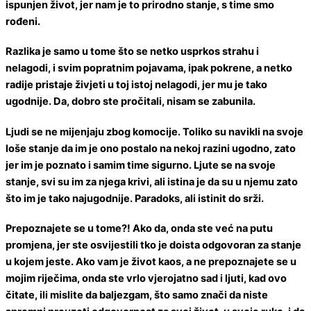
ispunjen život, jer nam je to prirodno stanje, s time smo
rođeni.
Razlika je samo u tome što se netko usprkos strahu i
nelagodi, i svim popratnim pojavama, ipak pokrene, a netko
radije pristaje živjeti u toj istoj nelagodi, jer mu je tako
ugodnije. Da, dobro ste pročitali, nisam se zabunila.
Ljudi se ne mijenjaju zbog komocije. Toliko su navikli na svoje
loše stanje da im je ono postalo na nekoj razini ugodno, zato
jer im je poznato i samim time sigurno. Ljute se na svoje
stanje, svi su im za njega krivi, ali istina je da su u njemu zato
što im je tako najugodnije. Paradoks, ali istinit do srži.
Prepoznajete se u tome?! Ako da, onda ste već na putu
promjena, jer ste osvijestili tko je doista odgovoran za stanje
u kojem jeste. Ako vam je život kaos, a ne prepoznajete se u
mojim riječima, onda ste vrlo vjerojatno sad i ljuti, kad ovo
čitate, ili mislite da baljezgam, što samo znači da niste