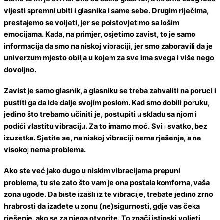
vijesti spremni ubiti i glasnika i same sebe. Drugim riječima,
prestajemo se voljeti, jer se poistovjetimo sa lošim
emocijama. Kada, na primjer, osjetimo zavist, to je samo
informacija da smo na niskoj vibraciji, jer smo zaboravili da je
univerzum mjesto obilja u kojem za sve ima svega i više nego
dovoljno.
Zavist je samo glasnik, a glasniku se treba zahvaliti na poruci i
pustiti ga da ide dalje svojim poslom. Kad smo dobili poruku,
jedino što trebamo učiniti je, postupiti u skladu sa njom i
podići vlastitu vibraciju. Za to imamo moć. Svi i svatko, bez
izuzetka. Sjetite se, na niskoj vibraciji nema rješenja, a na
visokoj nema problema.
Ako ste već jako dugo u niskim vibracijama prepuni
problema, tu ste zato što vam je ona postala komforna, vaša
zona ugode. Da biste izašli iz te vibracije, trebate jedino zrno
hrabrosti da izađete u zonu (ne)sigurnosti, gdje vas čeka
rješenje, ako se za njega otvorite. To znači istinski voljeti