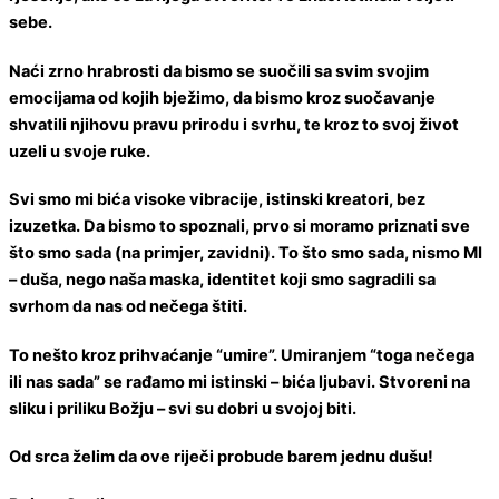
sebe.
Naći zrno hrabrosti da bismo se suočili sa svim svojim
emocijama od kojih bježimo, da bismo kroz suočavanje
shvatili njihovu pravu prirodu i svrhu, te kroz to svoj život
uzeli u svoje ruke.
Svi smo mi bića visoke vibracije, istinski kreatori, bez
izuzetka. Da bismo to spoznali, prvo si moramo priznati sve
što smo sada (na primjer, zavidni). To što smo sada, nismo MI
– duša, nego naša maska, identitet koji smo sagradili sa
svrhom da nas od nečega štiti.
To nešto kroz prihvaćanje “umire”. Umiranjem “toga nečega
ili nas sada” se rađamo mi istinski – bića ljubavi. Stvoreni na
sliku i priliku Božju – svi su dobri u svojoj biti.
Od srca želim da ove riječi probude barem jednu dušu!