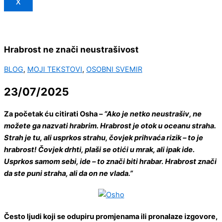
X
Hrabrost ne znači neustrašivost
BLOG
,
MOJI TEKSTOVI
,
OSOBNI SVEMIR
23/07/2025
Za početak ću citirati Osha –
“Ako je netko neustrašiv, ne
možete ga nazvati hrabrim. Hrabrost je otok u oceanu straha.
Strah je tu, ali usprkos strahu, čovjek prihvaća rizik – to je
hrabrost! Čovjek drhti, plaši se otići u mrak, ali ipak ide.
Usprkos samom sebi, ide – to znači biti hrabar. Hrabrost znači
da ste puni straha, ali da on ne vlada.”
Često ljudi koji se odupiru promjenama ili pronalaze izgovore,