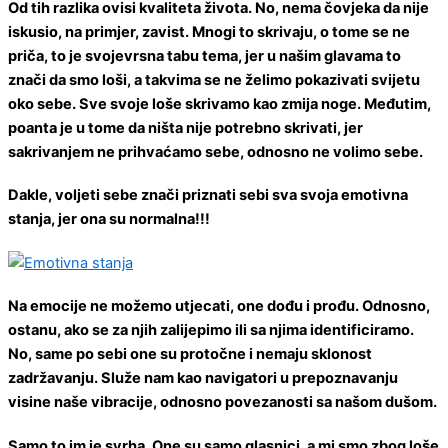
Od tih razlika ovisi kvaliteta života. No, nema čovjeka da nije
iskusio, na primjer, zavist. Mnogi to skrivaju, o tome se ne
priča, to je svojevrsna tabu tema, jer u našim glavama to
znači da smo loši, a takvima se ne želimo pokazivati svijetu
oko sebe. Sve svoje loše skrivamo kao zmija noge. Međutim,
poanta je u tome da ništa nije potrebno skrivati, jer
sakrivanjem ne prihvaćamo sebe, odnosno ne volimo sebe.
Dakle, voljeti sebe znači priznati sebi sva svoja emotivna
stanja, jer ona su normalna!!!
Na emocije ne možemo utjecati, one dođu i prođu. Odnosno,
ostanu, ako se za njih zalijepimo ili sa njima identificiramo.
No, same po sebi one su protočne i nemaju sklonost
zadržavanju. Služe nam kao navigatori u prepoznavanju
visine naše vibracije, odnosno povezanosti sa našom dušom.
Samo to im je svrha. One su samo glasnici, a mi smo zbog loše