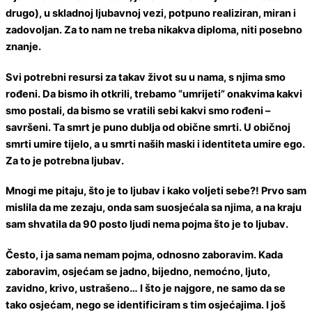
drugo), u skladnoj ljubavnoj vezi, potpuno realiziran, miran i
zadovoljan. Za to nam ne treba nikakva diploma, niti posebno
znanje.
Svi potrebni resursi za takav život su u nama, s njima smo
rođeni. Da bismo ih otkrili, trebamo “umrijeti” onakvima kakvi
smo postali, da bismo se vratili sebi kakvi smo rođeni –
savršeni. Ta smrt je puno dublja od obične smrti. U običnoj
smrti umire tijelo, a u smrti naših maski i identiteta umire ego.
Za to je potrebna ljubav.
Mnogi me pitaju, što je to ljubav i kako voljeti sebe?! Prvo sam
mislila da me zezaju, onda sam suosjećala sa njima, a na kraju
sam shvatila da 90 posto ljudi nema pojma što je to ljubav.
Često, i ja sama nemam pojma, odnosno zaboravim. Kada
zaboravim, osjećam se jadno, bijedno, nemoćno, ljuto,
zavidno, krivo, ustrašeno… I što je najgore, ne samo da se
tako osjećam, nego se identificiram s tim osjećajima. I još