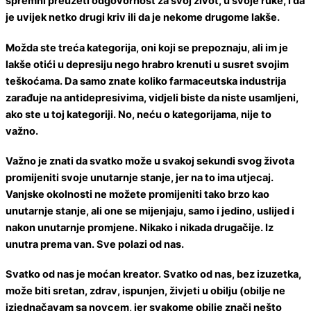
spremni preuzeti odgovornost za svoj život, u svoje ruke, i da
je uvijek netko drugi kriv ili da je nekome drugome lakše.
Možda ste treća kategorija, oni koji se prepoznaju, ali im je
lakše otići u depresiju nego hrabro krenuti u susret svojim
teškoćama. Da samo znate koliko farmaceutska industrija
zarađuje na antidepresivima, vidjeli biste da niste usamljeni,
ako ste u toj kategoriji. No, neću o kategorijama, nije to
važno.
Važno je znati da svatko može u svakoj sekundi svog života
promijeniti svoje unutarnje stanje, jer na to ima utjecaj.
Vanjske okolnosti ne možete promijeniti tako brzo kao
unutarnje stanje, ali one se mijenjaju, samo i jedino, uslijed i
nakon unutarnje promjene. Nikako i nikada drugačije. Iz
unutra prema van. Sve polazi od nas.
Svatko od nas je moćan kreator. Svatko od nas, bez izuzetka,
može biti sretan, zdrav, ispunjen, živjeti u obilju (obilje ne
izjednačavam sa novcem, jer svakome obilje znači nešto