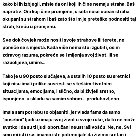
kako bi ih izbjegli, misle da oni koji ih čine nemaju straha. Baš
naprotiv. Oni koji čine promjene, u sebi nose ocean straha,
okupani su strahom i baš zato što im je preteško podnositi taj
strah, kreću u promjenu.
Sve dok čovjek može nositi svoje strahove ili terete, ne
pomiče se s mjesta. Kada više nema što izgubiti, osim
zdravog razuma, pokreće se i mijenja svoj život. Ili se
razbolijeva, umire…
Tako je u 90 posto slučajeva, a ostalih 10 posto su sretnici
koji nisu imali prilike susresti se s teškim životnim
situacijama, emocijama, i slično, da bi živjeli sretno,
ispunjeno, u skladu sa samim sobom… produhovljeno.
Imala sam potrebu to objasniti, jer vlada fama da samo
“posebni” ljudi uzimaju svoj život u svoje ruke, da to ne može
svatko i da su ti ljudi oboružani neustrašivošću. Ne, ne. Svi
smo mi isti i svi imamo iste potencijale da živimo sretan i