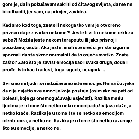
gore je, da ih pokušavam sakriti od čitavog svijeta, da me ne
bi odbacili, jer sam, na primjer, zavidna.
Kad smo kod toga, znate li nekoga tko vam je otvoreno
priznao da je zavidan nekome?! Jeste li vi to nekome rekli za
sebe?! Možda jeste nekom terapeutu ili jako prisnoj i
pouzdanoj osobi. Ako jeste, imali ste sreću, jer ste sigurno
spoznali da ste skroz normalni i da to osjeća svatko. Znate
zašto? Zato što je zavist emocija kao i svaka druga, dođe i
prođe. Isto kao i radost, tuga, ugoda, neugoda…
Svi smo mi ljudi i svi iskušavamo iste emocije. Nema čovjeka
da nije osjetio sve emocije koje postoje (osim ako ne pati od
bolesti, koje ga onemogućavaju osjećati). Razlika među
ljudima je u tome što netko neku emociju doživljava duže, a
netko kraće. Razlika je u tome što se netko sa emocijom
identificira, a netko ne. Razlika je u tome što netko razumije
što su emocije, a netko ne.