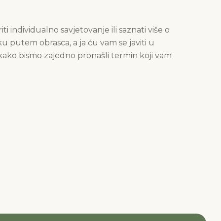
ti individualno savjetovanje ili saznati više o
u putem obrasca, a ja ću vam se javiti u
ko bismo zajedno pronašli termin koji vam