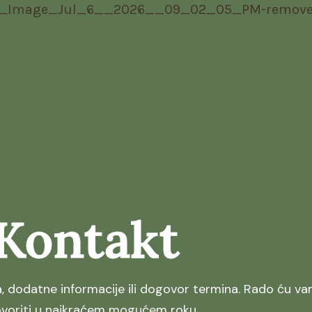
Kontakt
ja, dodatne informacije ili dogovor termina. Rado ću v
voriti u najkraćem mogućem roku.