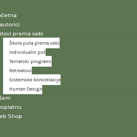
očetna
autorici
tovi prema sebi
Škola puta prema sebi
Individualni put
Tematski programi
Retreatovi
Sistemske konstelacije
Human Design
išem
splatno
eb Shop