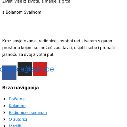
Živjeti više iz života, a manje iz grča
s Bojanom Svalinom
Kroz savjetovanja, radionice i osobni rad stvaram siguran
prostor u kojem se možeš zaustaviti, osjetiti sebe i pronaći
jasnoću za svoj životni put.
cebook-
Instagram
Youtube
f
Brza navigacija
Početna
Kolumne
Radionice i seminari
O autorici
Medijii