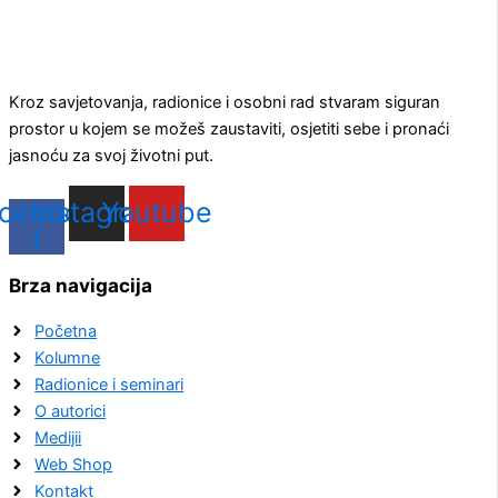
Kroz savjetovanja, radionice i osobni rad stvaram siguran
prostor u kojem se možeš zaustaviti, osjetiti sebe i pronaći
jasnoću za svoj životni put.
cebook-
Instagram
Youtube
f
Brza navigacija
Početna
Kolumne
Radionice i seminari
O autorici
Medijii
Web Shop
Kontakt