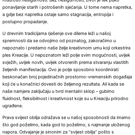
mudrosti nesigurnosti. Bez nesigurnosti, život je tek puko
ponavljanje starih i potrošenih sjećanja. U tome nema napretka,
a gdje bez napretka ostaje samo stagnacija, entropija i
postupno propadanje.
U drevnim tradicijama rješenje ove dileme leži u našoj
spremnosti da se odvojimo od poznatog, zakoračimo u
nepoznato i predamo naše želje kreativnom umu koji orkestrira
ples Kreacije. U nepoznatom leži polje svim mogućnosti, uvijek
svježih, uvijek novih, uvijek otvorenih prema stvaranju vlastitih
željenih manifestacija. Ovo je polje sposobno koordinirati
beskonačan broj pojedinačnih prostorno-vremenskih događaja
koji će u konačnici dovesti do željenog rezultata. Ali kada se
naše namjere zaključaju u tvrd mentalni sklop – gubimo
fluidnost, fleksibilnost i kreativnost koje su u Kreaciju prirodno
ugrađene.
Prava svijest obilja odražava se u našoj sposobnosti da imamo
što god poželimo, kada god to poželimo, s najmanje uloženog
napora. Odvajanje je sinonim za “svijest obilja” pošto s