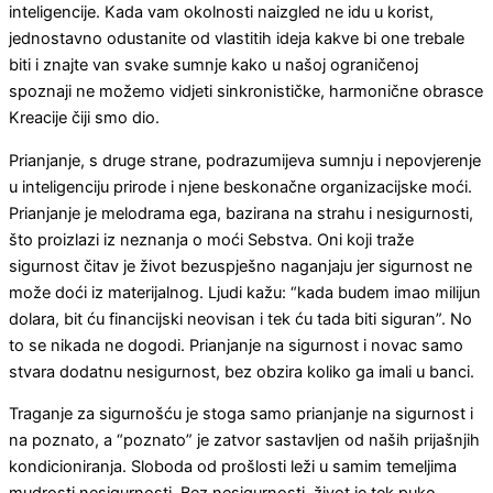
inteligencije. Kada vam okolnosti naizgled ne idu u korist,
jednostavno odustanite od vlastitih ideja kakve bi one trebale
biti i znajte van svake sumnje kako u našoj ograničenoj
spoznaji ne možemo vidjeti sinkronističke, harmonične obrasce
Kreacije čiji smo dio.
Prianjanje, s druge strane, podrazumijeva sumnju i nepovjerenje
u inteligenciju prirode i njene beskonačne organizacijske moći.
Prianjanje je melodrama ega, bazirana na strahu i nesigurnosti,
što proizlazi iz neznanja o moći Sebstva. Oni koji traže
sigurnost čitav je život bezuspješno naganjaju jer sigurnost ne
može doći iz materijalnog. Ljudi kažu: “kada budem imao milijun
dolara, bit ću financijski neovisan i tek ću tada biti siguran”. No
to se nikada ne dogodi. Prianjanje na sigurnost i novac samo
stvara dodatnu nesigurnost, bez obzira koliko ga imali u banci.
Traganje za sigurnošću je stoga samo prianjanje na sigurnost i
na poznato, a “poznato” je zatvor sastavljen od naših prijašnjih
kondicioniranja. Sloboda od prošlosti leži u samim temeljima