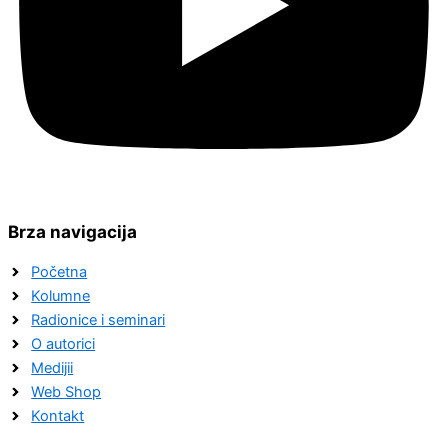
Brza navigacija
Početna
Kolumne
Radionice i seminari
O autorici
Medijii
Web Shop
Kontakt