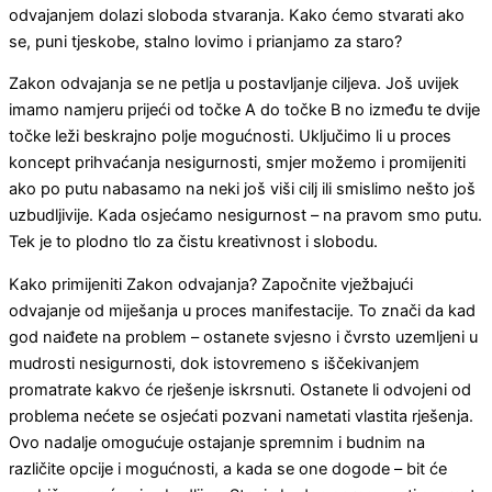
odvajanjem dolazi sloboda stvaranja. Kako ćemo stvarati ako
se, puni tjeskobe, stalno lovimo i prianjamo za staro?
Zakon odvajanja se ne petlja u postavljanje ciljeva. Još uvijek
imamo namjeru prijeći od točke A do točke B no između te dvije
točke leži beskrajno polje mogućnosti. Uključimo li u proces
koncept prihvaćanja nesigurnosti, smjer možemo i promijeniti
ako po putu nabasamo na neki još viši cilj ili smislimo nešto još
uzbudljivije. Kada osjećamo nesigurnost – na pravom smo putu.
Tek je to plodno tlo za čistu kreativnost i slobodu.
Kako primijeniti Zakon odvajanja? Započnite vježbajući
odvajanje od miješanja u proces manifestacije. To znači da kad
god naiđete na problem – ostanete svjesno i čvrsto uzemljeni u
mudrosti nesigurnosti, dok istovremeno s iščekivanjem
promatrate kakvo će rješenje iskrsnuti. Ostanete li odvojeni od
problema nećete se osjećati pozvani nametati vlastita rješenja.
Ovo nadalje omogućuje ostajanje spremnim i budnim na
različite opcije i mogućnosti, a kada se one dogode – bit će