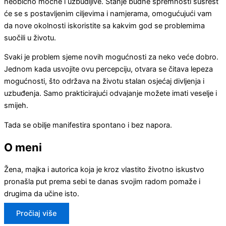
neobično moćne i uzbudljive. Stanje budne spremnosti susrest
će se s postavljenim ciljevima i namjerama, omogućujući vam
da nove okolnosti iskoristite sa kakvim god se problemima
suočili u životu.
Svaki je problem sjeme novih mogućnosti za neko veće dobro.
Jednom kada usvojite ovu percepciju, otvara se čitava lepeza
mogućnosti, što održava na životu stalan osjećaj divljenja i
uzbuđenja. Samo prakticirajući odvajanje možete imati veselje i
smijeh.
Tada se obilje manifestira spontano i bez napora.
O meni
Žena, majka i autorica koja je kroz vlastito životno iskustvo
pronašla put prema sebi te danas svojim radom pomaže i
drugima da učine isto.
Pročiaj više