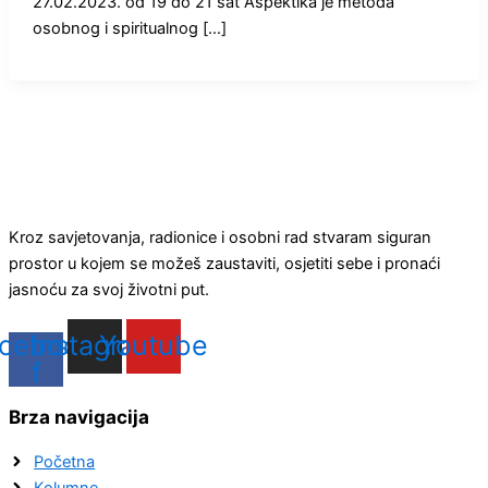
27.02.2023. od 19 do 21 sat Aspektika je metoda
osobnog i spiritualnog […]
Kroz savjetovanja, radionice i osobni rad stvaram siguran
prostor u kojem se možeš zaustaviti, osjetiti sebe i pronaći
jasnoću za svoj životni put.
cebook-
Instagram
Youtube
f
Brza navigacija
Početna
Kolumne