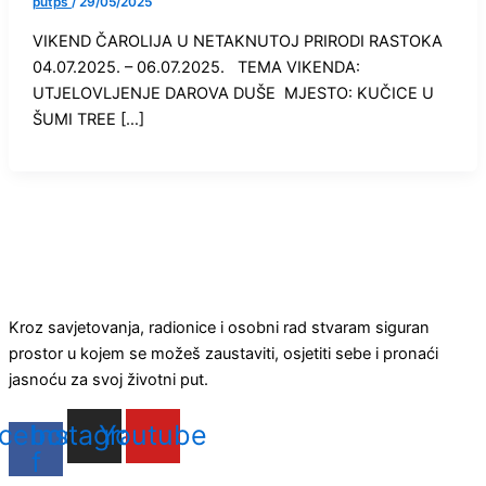
putps
/
29/05/2025
VIKEND ČAROLIJA U NETAKNUTOJ PRIRODI RASTOKA
04.07.2025. – 06.07.2025. TEMA VIKENDA:
UTJELOVLJENJE DAROVA DUŠE MJESTO: KUČICE U
ŠUMI TREE […]
Kroz savjetovanja, radionice i osobni rad stvaram siguran
prostor u kojem se možeš zaustaviti, osjetiti sebe i pronaći
jasnoću za svoj životni put.
cebook-
Instagram
Youtube
f