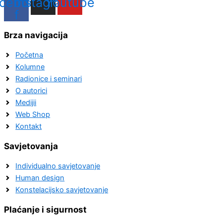
cebook-
Instagram
Youtube
f
Brza navigacija
Početna
Kolumne
Radionice i seminari
O autorici
Medijii
Web Shop
Kontakt
Savjetovanja
Individualno savjetovanje
Human design
Konstelacijsko savjetovanje
Plaćanje i sigurnost