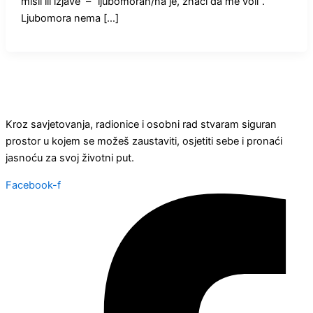
misli ili izjave – “ljubomoran/na je, znači da me voli”.
Ljubomora nema […]
Kroz savjetovanja, radionice i osobni rad stvaram siguran
prostor u kojem se možeš zaustaviti, osjetiti sebe i pronaći
jasnoću za svoj životni put.
Facebook-f