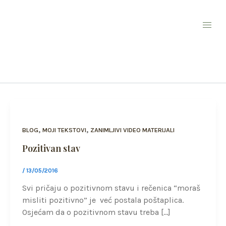
Skip
to
content
samoprihvaćanje
,
,
BLOG
MOJI TEKSTOVI
ZANIMLJIVI VIDEO MATERIJALI
Pozitivan stav
/
13/05/2016
Svi pričaju o pozitivnom stavu i rečenica “moraš
misliti pozitivno” je već postala poštaplica.
Osjećam da o pozitivnom stavu treba […]