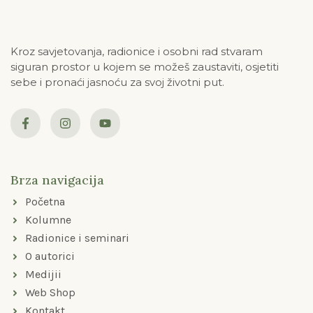
Kroz savjetovanja, radionice i osobni rad stvaram
siguran prostor u kojem se možeš zaustaviti, osjetiti
sebe i pronaći jasnoću za svoj životni put.
F
I
Y
a
n
o
c
s
u
e
t
t
b
a
u
o
g
b
Brza navigacija
o
r
e
k
a
Početna
-
m
f
Kolumne
Radionice i seminari
O autorici
Medijii
Web Shop
Kontakt