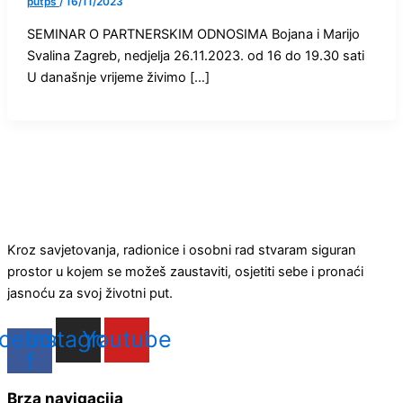
putps
/
16/11/2023
SEMINAR O PARTNERSKIM ODNOSIMA Bojana i Marijo
Svalina Zagreb, nedjelja 26.11.2023. od 16 do 19.30 sati
U današnje vrijeme živimo […]
Kroz savjetovanja, radionice i osobni rad stvaram siguran
prostor u kojem se možeš zaustaviti, osjetiti sebe i pronaći
jasnoću za svoj životni put.
cebook-
Instagram
Youtube
f
Brza navigacija