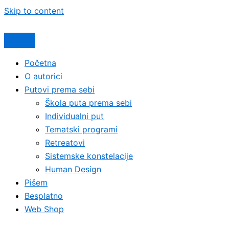
Skip to content
Početna
O autorici
Putovi prema sebi
Škola puta prema sebi
Individualni put
Tematski programi
Retreatovi
Sistemske konstelacije
Human Design
Pišem
Besplatno
Web Shop