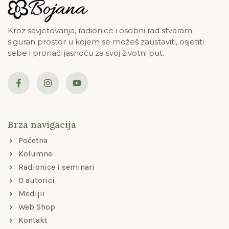
Kroz savjetovanja, radionice i osobni rad stvaram
siguran prostor u kojem se možeš zaustaviti, osjetiti
sebe i pronaći jasnoću za svoj životni put.
F
I
Y
a
n
o
c
s
u
e
t
t
b
a
u
o
g
b
Brza navigacija
o
r
e
k
a
Početna
-
m
f
Kolumne
Radionice i seminari
O autorici
Medijii
Web Shop
Kontakt