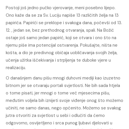
Postoji još jedno pučko vjerovanje, meni posebno lijepo.
Ono kaže da se za Sv. Luciju napiše 13 različitih želja na 13
papirića. Papirići se preklope i svakoga dana, počevši od 13.
12. , jedan se, bez prethodnog otvaranja, spali. Na Božić
ostaje još samo jedan papirić, koji se otvara i ono što na
njemu piše ima potencijal ostvarenja. Pokušajte, ništa ne
košta, a dio je predivnog običaja uobličavanja svojih želja,
učenja užitka iščekivanja i strpljenja te duboke vjere u
realizaciju.
O današnjem danu pišu mnogi duhovni mediji kao izuzetno
bitnom jer se otvaraju portali svjetlosti. Ne bih sada htjela
o tome pisati, jer mnogi o tome već mjesecima pišu,
međutim voljela bih iznijeti svoje viđenje onog što možemo
učiniti, ne samo danas, nego općenito. Možemo se svakog
jutra otvoriti za svjetlost u sebi i odlučiti da ćemo
odgovorno, osvijetljeno i srca punog ljubavi djelovati u