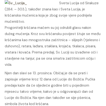
Sveta Lucija od Sirakuze
(284. – 303.), također znana kao i Sveta Lucija, je
kršćanska mučenica koja je zbog svoje vjere podnijela
mučeništvo.
Progonitelji kršćana mačem su joj odrubili glavu nakon
dužeg mučenja. Kroz svu kršćansku povijest štuje se među
kršćanima kao mnogostruka zaštitnica – slijepih (tjelesno i
duhovno), ratara, lađara, staklara, krojača, tkalaca, pisara,
vratara i kovača. Prema predaji, Sv. Luciji su izvađene oči i
stavljene na tanjur, pa se ona smatra zaštitnicom očiju i
vida.
Njen dan slavi se 13. prosinca. Običaj je da se prati i
zapisuje vrijeme kroz 12 dana od Lucije do Božića. Pučka
predaja kaže da će sljedeće godine biti u pojedinom
mjesecu takvo vrijeme, kakvo je u odgovarajući dan od
Lucije do Božića. Na njen dan također se sije pšenica,
simbola života kod kršćana.