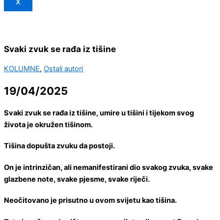
X
Svaki zvuk se rađa iz tišine
KOLUMNE
,
Ostali autori
19/04/2025
Svaki zvuk se rađa iz tišine, umire u tišini i tijekom svog
života je okružen tišinom.
Tišina dopušta zvuku da postoji.
On je intrinzičan, ali nemanifestirani dio svakog zvuka, svake
glazbene note, svake pjesme, svake riječi.
Neočitovano je prisutno u ovom svijetu kao tišina.