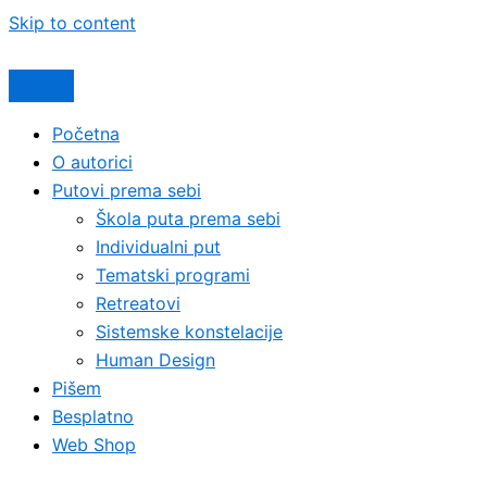
Skip to content
Početna
O autorici
Putovi prema sebi
Škola puta prema sebi
Individualni put
Tematski programi
Retreatovi
Sistemske konstelacije
Human Design
Pišem
Besplatno
Web Shop