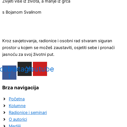
Živjeti više iz života, a manje iz grča
s Bojanom Svalinom
Kroz savjetovanja, radionice i osobni rad stvaram siguran
prostor u kojem se možeš zaustaviti, osjetiti sebe i pronaći
jasnoću za svoj životni put.
cebook-
Instagram
Youtube
f
Brza navigacija
Početna
Kolumne
Radionice i seminari
O autorici
Medijii