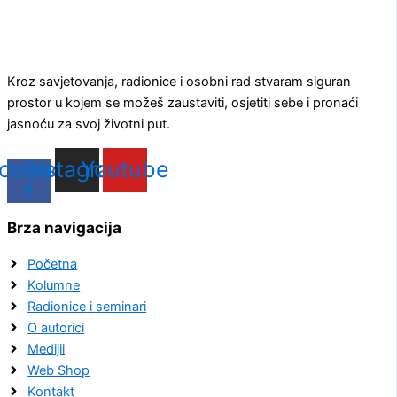
Kroz savjetovanja, radionice i osobni rad stvaram siguran
prostor u kojem se možeš zaustaviti, osjetiti sebe i pronaći
jasnoću za svoj životni put.
cebook-
Instagram
Youtube
f
Brza navigacija
Početna
Kolumne
Radionice i seminari
O autorici
Medijii
Web Shop
Kontakt