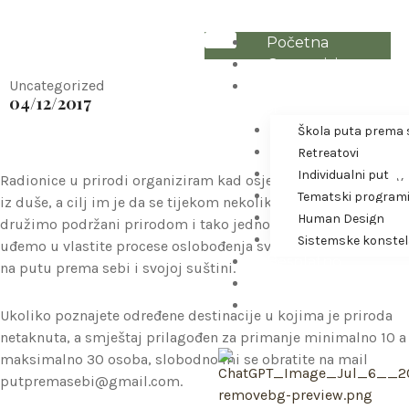
Skip
Radionice u prirodi
to
Početna
content
O autorici
Uncategorized
Putovi prema
04/12/2017
sebi
Škola puta prema 
Retreatovi
Individualni put
Radionice u prirodi organiziram kad osjetim iznenadni poriv
Tematski program
iz duše, a cilj im je da se tijekom nekoliko dana intenzivno
Human Design
družimo podržani prirodom i tako jednostavnije i dublje
Sistemske konstel
uđemo u vlastite procese oslobođenja svega što nam ne služi
Besplatno
na putu prema sebi i svojoj suštini.
Web Shop
Kontakt
Ukoliko poznajete određene destinacije u kojima je priroda
netaknuta, a smještaj prilagođen za primanje minimalno 10 a
maksimalno 30 osoba, slobodno mi se obratite na mail
putpremasebi@gmail.com.