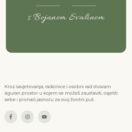
s Bojanom Svalinom
Kroz savjetovanja, radionice i osobni rad stvaram
siguran prostor u kojem se možeš zaustaviti, osjetiti
sebe i pronaći jasnoću za svoj životni put.
F
I
Y
a
n
o
c
s
u
e
t
t