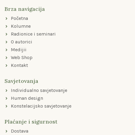
b
a
u
o
g
b
Brza navigacija
o
r
e
k
a
Početna
-
m
f
Kolumne
Radionice i seminari
O autorici
Medijii
Web Shop
Kontakt
Savjetovanja
Individualno savjetovanje
Human design
Konstelacijsko savjetovanje
Plaćanje i sigurnost
Dostava