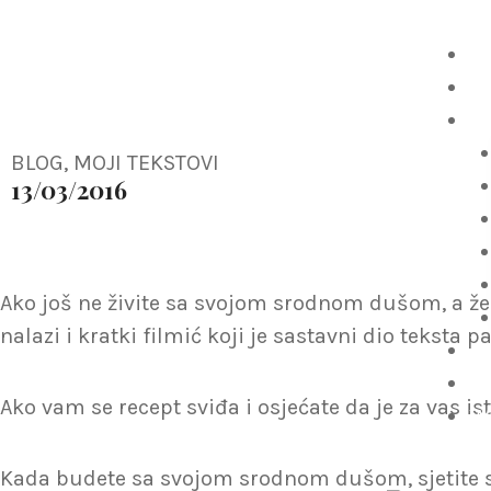
Skip
Kako pronaći 
to
P
content
O 
Pu
BLOG
,
MOJI TEKSTOVI
13/03/2016
Ako još ne živite sa svojom srodnom dušom, a želj
nalazi i kratki filmić koji je sastavni dio teksta 
P
Be
Ako vam se recept sviđa i osjećate da je za vas i
W
Kada budete sa svojom srodnom dušom, sjetite se