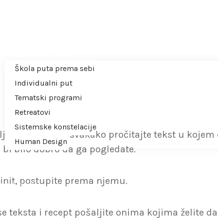
srodnu dušu
očetna
autorici
tovi prema sebi
Škola puta prema sebi
Individualni put
Tematski programi
Retreatovi
Sistemske konstelacije
eli biste, onda svakako pročitajte tekst u kojem 
Human Design
pa bi bilo dobro da ga pogledate.
išem
splatno
stinit, postupite prema njemu.
eb Shop
 teksta i recept pošaljite onima kojima želite d