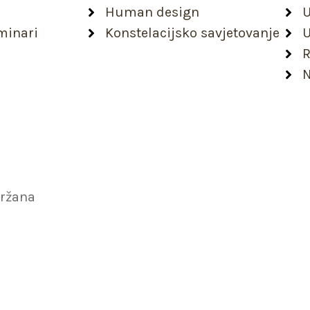
Human design
U
minari
Konstelacijsko savjetovanje
U
R
N
držana