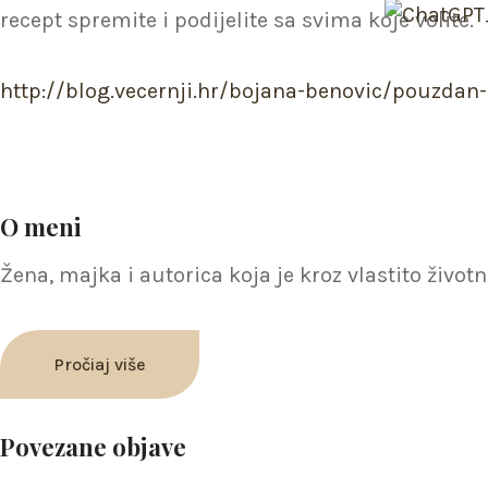
recept spremite i podijelite sa svima koje volite.
http://blog.vecernji.hr/bojana-benovic/pouzda
O meni
Žena, majka i autorica koja je kroz vlastito živ
Pročiaj više
Povezane objave