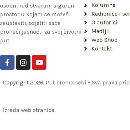
Kolumne
osobni rad stvaram siguran
Radionice i se
prostor u kojem se možeš
O autorici
zaustaviti, osjetiti sebe i
Medijii
pronaći jasnoću za svoj životni
Web Shop
put.
Kontakt
F
I
Y
a
n
o
c
s
u
e
t
t
Copyright 2026, Put prema sebi – Sva prava pri
b
a
u
o
g
b
o
r
e
k
a
Izrada web stranica:
-
m
f