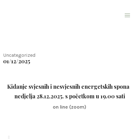
Skip
Kidanje energetskih spona –
to
vođeni grupni proces –
content
28.12.2025. – online
Uncategorized
01/12/2025
Kidanje svjesnih i nesvjesnih energetskih spona
nedjelja 28.12.2025. s početkom u 19.00 sati
on line (zoom)