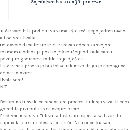
Svjedočanstva s ranijih procesa:
Jučer sam bila prvi put sa Vama i što reći nego jednostavno,
ali od srca hvala!
Od davnih dana imam vrlo izazovan odnos sa svojom
mamom a odnos je postao još mučniji od kada sam u
poznijim godinama rodila troje dječice.
I jučerašnji proces je bio takvo iskustvo da ga je nemoguće
opisati slovima.
Hvala Vam!
N.T.
Beskrajno ti hvala na sinoćnjem procesu kidanja veza. Ja sam
ga radila prvi put i to sa svojim ocem.
Predivno iskustvo. Toliku radost sam osjećala kad sam to
napravila, da sam plesala od sreće. A na početku sam
kašljala, imala nevjerojatnu tremu i nemir. Ali sam sebi rekla