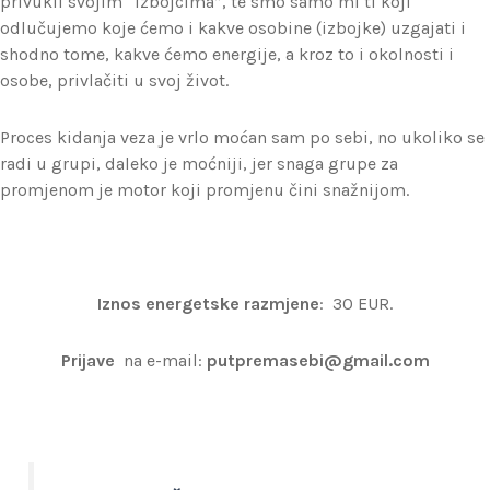
privukli svojim “izbojcima”, te smo samo mi ti koji
odlučujemo koje ćemo i kakve osobine (izbojke) uzgajati i
shodno tome, kakve ćemo energije, a kroz to i okolnosti i
osobe, privlačiti u svoj život.
Proces kidanja veza je vrlo moćan sam po sebi, no ukoliko se
radi u grupi, daleko je moćniji, jer snaga grupe za
promjenom je motor koji promjenu čini snažnijom.
Iznos energetske razmjene
: 30 EUR.
Prijave
na e-mail:
putpremasebi@gmail.com