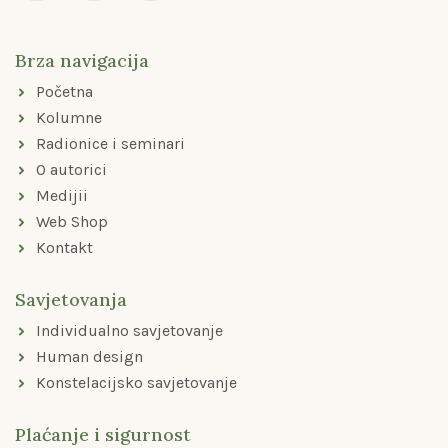
e
t
t
b
a
u
o
g
b
Brza navigacija
o
r
e
k
a
Početna
-
m
f
Kolumne
Radionice i seminari
O autorici
Medijii
Web Shop
Kontakt
Savjetovanja
Individualno savjetovanje
Human design
Konstelacijsko savjetovanje
Plaćanje i sigurnost