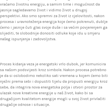
vraćamo životnu energiju, a samim time i mogućnost da
jasnije sagledavamo život i vidimo život u drugoj
perspektivi. Ako smo spremni za život iz cjelovitosti, nakon
procesa i uravnoteženja energija koje ćemo pokrenuti, dublje
ćemo i jasnije čuti glas svoje duše i sa većim povjerenjem ga
slijediti, te slobodnije donositi odluke koje idu u smjeru
našeg ispunjenja i zadovoljstva.
Proces kidanja veza je energetski vrlo dubok, jer komunicira
sa našom podsvijesti kroz simbole. Nakon procesa potrebno
je da si oslobodimo nekoliko sati vremena u kojem ćemo biti
nježni prema sebi i dopustiti tijelu da propusti energiju kroz
sebe, da integrira nova energetska polja i otvori prostor za
ulazak nove kreativne energije u naš život, kako bi sa
drugačijom kvalitetom energije mogli u svoj život privlačiti
drugačije odnose i situacije.