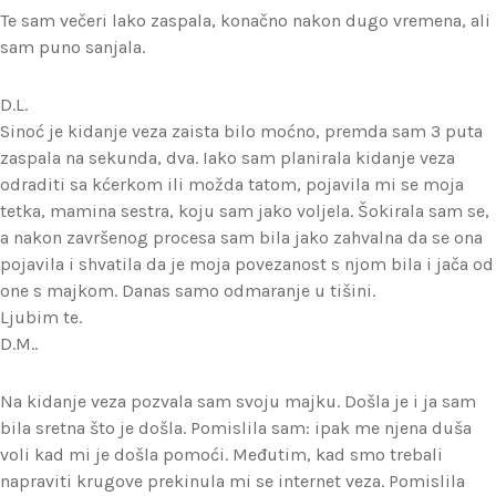
Te sam večeri lako zaspala, konačno nakon dugo vremena, ali
sam puno sanjala.
D.L.
Sinoć je kidanje veza zaista bilo moćno, premda sam 3 puta
zaspala na sekunda, dva. Iako sam planirala kidanje veza
odraditi sa kćerkom ili možda tatom, pojavila mi se moja
tetka, mamina sestra, koju sam jako voljela. Šokirala sam se,
a nakon završenog procesa sam bila jako zahvalna da se ona
pojavila i shvatila da je moja povezanost s njom bila i jača od
one s majkom. Danas samo odmaranje u tišini.
Ljubim te.
D.M..
Na kidanje veza pozvala sam svoju majku. Došla je i ja sam
bila sretna što je došla. Pomislila sam: ipak me njena duša
voli kad mi je došla pomoći. Međutim, kad smo trebali
napraviti krugove prekinula mi se internet veza. Pomislila