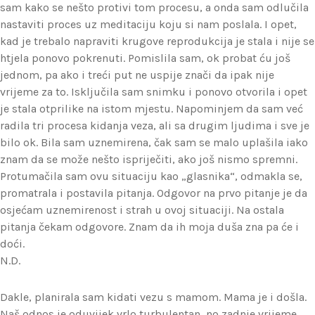
sam kako se nešto protivi tom procesu, a onda sam odlučila
nastaviti proces uz meditaciju koju si nam poslala. I opet,
kad je trebalo napraviti krugove reprodukcija je stala i nije se
htjela ponovo pokrenuti. Pomislila sam, ok probat ću još
jednom, pa ako i treći put ne uspije znači da ipak nije
vrijeme za to. Isključila sam snimku i ponovo otvorila i opet
je stala otprilike na istom mjestu. Napominjem da sam već
radila tri procesa kidanja veza, ali sa drugim ljudima i sve je
bilo ok. Bila sam uznemirena, čak sam se malo uplašila iako
znam da se može nešto ispriječiti, ako još nismo spremni.
Protumačila sam ovu situaciju kao „glasnika“, odmakla se,
promatrala i postavila pitanja. Odgovor na prvo pitanje je da
osjećam uznemirenost i strah u ovoj situaciji. Na ostala
pitanja čekam odgovore. Znam da ih moja duša zna pa će i
doći.
N.D.
Dakle, planirala sam kidati vezu s mamom. Mama je i došla.
Naš odnos je oduvijek vrlo turbulentan, no zadnje vrijeme