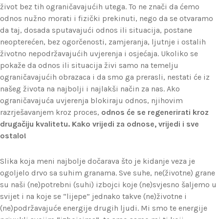
život bez tih ograničavajućih utega. To ne znači da ćemo
odnos nužno morati i fizički prekinuti, nego da se otvaramo
da taj, dosada sputavajući odnos ili situacija, postane
neopterećen, bez ogorčenosti, zamjeranja, ljutnje i ostalih
životno nepodržavajućih uvjerenja i osjećaja. Ukoliko se
pokaže da odnos ili situacija živi samo na temelju
ograničavajućih obrazaca i da smo ga prerasli, nestati će iz
našeg života na najbolji i najlakši način za nas. Ako
ograničavajuća uvjerenja blokiraju odnos, njihovim
razrješavanjem kroz proces,
odnos će se regenerirati kroz
drugačiju kvalitetu. Kako vrijedi za odnose, vrijedi i sve
ostalo!
Slika koja meni najbolje dočarava što je kidanje veza je
ogoljelo drvo sa suhim granama. Sve suhe, ne(životne) grane
su naši (ne)potrebni (suhi) izbojci koje (ne)svjesno šaljemo u
svijet i na koje se “lijepe” jednako takve (ne)životne i
(ne)podržavajuće energije drugih ljudi. Mi smo te energije