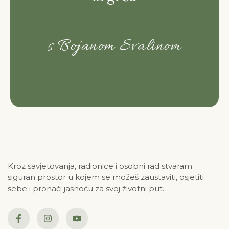
s Bojanom Svalinom
Kroz savjetovanja, radionice i osobni rad stvaram
siguran prostor u kojem se možeš zaustaviti, osjetiti
sebe i pronaći jasnoću za svoj životni put.
F
I
Y
a
n
o
c
s
u