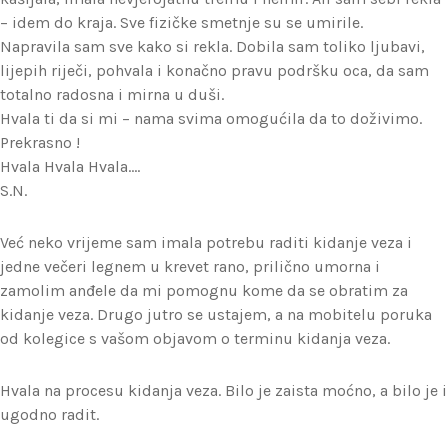
– idem do kraja. Sve fizičke smetnje su se umirile.
Napravila sam sve kako si rekla. Dobila sam toliko ljubavi,
lijepih riječi, pohvala i konačno pravu podršku oca, da sam
totalno radosna i mirna u duši.
Hvala ti da si mi – nama svima omogućila da to doživimo.
Prekrasno !
Hvala Hvala Hvala….
S.N.
Već neko vrijeme sam imala potrebu raditi kidanje veza i
jedne večeri legnem u krevet rano, prilično umorna i
zamolim anđele da mi pomognu kome da se obratim za
kidanje veza. Drugo jutro se ustajem, a na mobitelu poruka
od kolegice s vašom objavom o terminu kidanja veza.
Hvala na procesu kidanja veza. Bilo je zaista moćno, a bilo je i
ugodno radit.