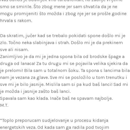
smo se smirile. Što zbog mene jer sam shvatila da je ne
mogu promijeniti što možda i zbog nje jer se prošle godine
hrvala s rakom.
Da skratim, jučer kad se trebalo pokidati spone došlo mi je
zlo. Točno neka slabinjava i strah. Došlo mi je da prekinem
sve ali nisam.
Zanimljivo je da mi je jedna spona bila od brodske špage a
druga od lanaca! Za tu drugu mi se pojavila velika sjekira da
je prelomi! Bila sam u totalnom šoku. Ta spona s lancima bila
nam je vezana za glave. Sve mi se posložilo u tom trenutku i
sve mi je bilo jasnije. Mislila sam si pa kud baš lanci! Sad mi
je možda i jasnije zašto baš lanci.
Spavala sam kao klada. Inače baš ne spavam najbolje.
M.T.
“Toplo preporucam sudjelovanje u procesu kidanja
energetskih veza. Od kada sam ga radila pod tvojim