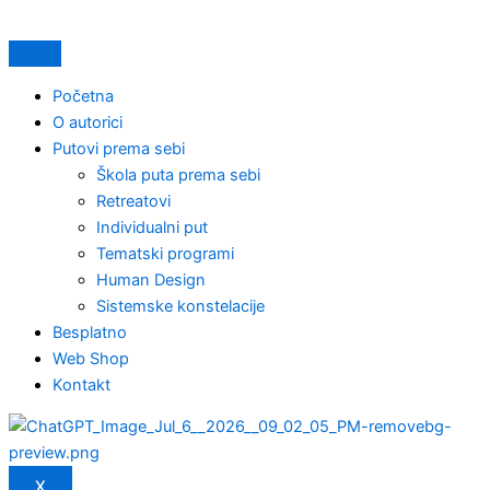
Skip
to
content
Početna
O autorici
Putovi prema sebi
Škola puta prema sebi
Retreatovi
Individualni put
Tematski programi
Human Design
Sistemske konstelacije
Besplatno
Web Shop
Kontakt
X