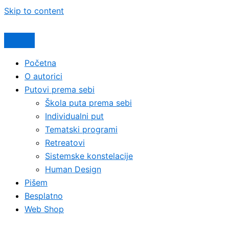
Skip to content
Početna
O autorici
Putovi prema sebi
Škola puta prema sebi
Individualni put
Tematski programi
Retreatovi
Sistemske konstelacije
Human Design
Pišem
Besplatno
Web Shop