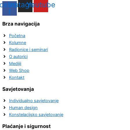
cebook-
Instagram
Youtube
f
Brza navigacija
Početna
Kolumne
Radionice i seminari
O autorici
Medijii
Web Shop
Kontakt
Savjetovanja
Individualno savjetovanje
Human design
Konstelacijsko savjetovanje
Plaćanje i sigurnost