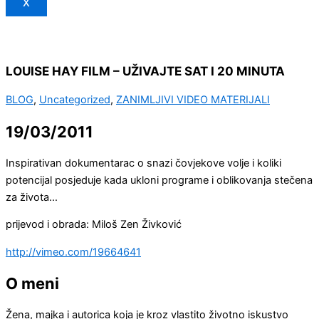
X
LOUISE HAY FILM – UŽIVAJTE SAT I 20 MINUTA
BLOG
,
Uncategorized
,
ZANIMLJIVI VIDEO MATERIJALI
19/03/2011
Inspirativan dokumentarac o snazi čovjekove volje i koliki
potencijal posjeduje kada ukloni programe i oblikovanja stečena
za života…
prijevod i obrada: Miloš Zen Živković
http://vimeo.com/19664641
O meni
Žena, majka i autorica koja je kroz vlastito životno iskustvo