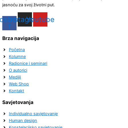
jasnoću za svoj životni put.
cebook-
Instagram
Youtube
f
Brza navigacija
Početna
Kolumne
Radionice i seminari
O autorici
Medijii
Web Shop
Kontakt
Savjetovanja
Individualno savjetovanje
Human design
Konstelacijsko savjetovanje