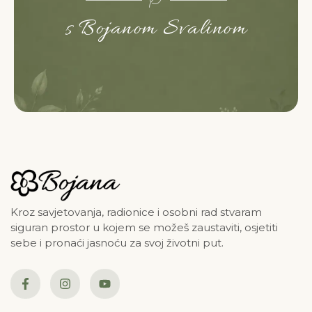
s Bojanom Svalinom
Kroz savjetovanja, radionice i osobni rad stvaram
siguran prostor u kojem se možeš zaustaviti, osjetiti
sebe i pronaći jasnoću za svoj životni put.
F
I
Y
a
n
o
c
s
u
e
t
t