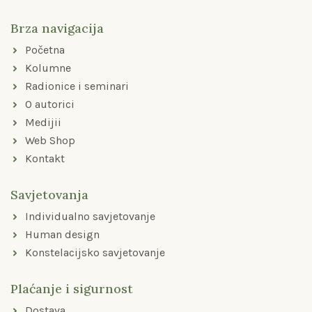
b
a
u
o
g
b
Brza navigacija
o
r
e
k
a
Početna
-
m
f
Kolumne
Radionice i seminari
O autorici
Medijii
Web Shop
Kontakt
Savjetovanja
Individualno savjetovanje
Human design
Konstelacijsko savjetovanje
Plaćanje i sigurnost
Dostava