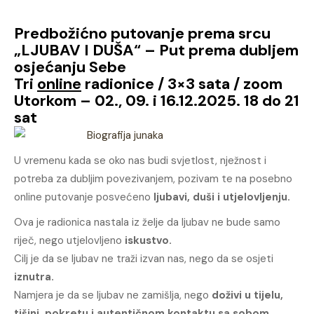
Predbožićno putovanje prema srcu
„LJUBAV I DUŠA“ – Put prema dubljem
osjećanju Sebe
Tri
online
radionice / 3×3 sata / zoom
Utorkom – 02., 09. i 16.12.2025. 18 do 21
sat
U vremenu kada se oko nas budi svjetlost, nježnost i
potreba za dubljim povezivanjem, pozivam te na posebno
online putovanje posvećeno
ljubavi, duši i utjelovljenju.
Ova je radionica nastala iz želje da ljubav ne bude samo
riječ, nego utjelovljeno
iskustvo.
Cilj je da se ljubav ne traži izvan nas, nego da se osjeti
iznutra.
Namjera je da se ljubav ne zamišlja, nego
doživi u tijelu,
tišini, pokretu i autentičnom kontaktu sa sobom.