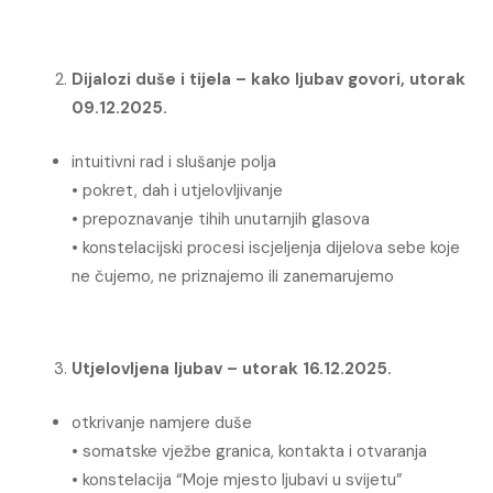
Dijalozi duše i tijela – kako ljubav govori, utorak
09.12.2025.
intuitivni rad i slušanje polja
• pokret, dah i utjelovljivanje
• prepoznavanje tihih unutarnjih glasova
• konstelacijski procesi iscjeljenja dijelova sebe koje
ne čujemo, ne priznajemo ili zanemarujemo
Utjelovljena ljubav – utorak 16.12.2025.
otkrivanje namjere duše
• somatske vježbe granica, kontakta i otvaranja
• konstelacija “Moje mjesto ljubavi u svijetu”