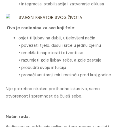
• integracija, stabilizacija i zatvaranje ciklusa
Ova je radionica za sve koji žele:
osjetiti ljubav na dublji, utjelovljeni način
• povezati tijelo, dušu i srce u jednu cjelinu
• omekšati napetosti i otvoriti se
• razumjeti gdje ljubav teče, a gdje zastaje
• probuditi svoju intuiciju
• pronaći unutarnji mir i mekoću pred kraj godine
Nije potrebno nikakvo prethodno iskustvo, samo
otvorenost i spremnost da čuješ sebe.
Način rada:
Radionice se održavaju online putem zooma, u maloj i