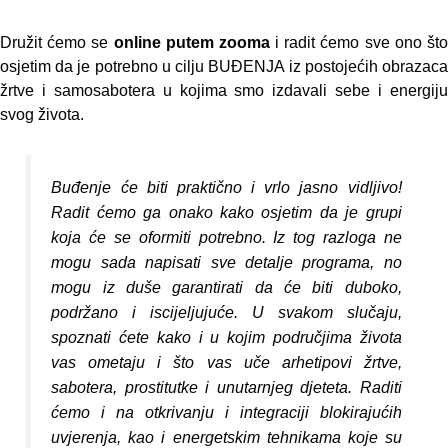
Družit ćemo se
online putem zooma
i radit ćemo sve ono št
osjetim da je potrebno u cilju BUĐENJA iz postojećih obrazaca
žrtve i samosabotera u kojima smo izdavali sebe i energiju
svog života.
Buđenje će biti praktično i vrlo jasno vidljivo!
Radit ćemo ga onako kako osjetim da je grupi
koja će se oformiti potrebno. Iz tog razloga ne
mogu sada napisati sve detalje programa, no
mogu iz duše garantirati da će biti duboko,
podržano i iscijeljujuće. U svakom slučaju,
spoznati ćete kako i u kojim područjima života
vas ometaju i što vas uče arhetipovi žrtve,
sabotera, prostitutke i unutarnjeg djeteta. Raditi
ćemo i na otkrivanju i integraciji blokirajućih
uvjerenja, kao i energetskim tehnikama koje su