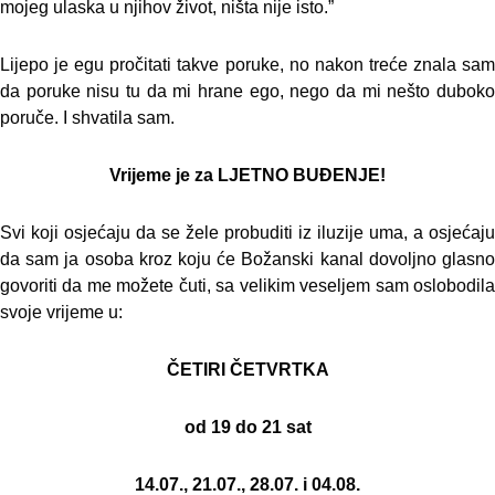
mojeg ulaska u njihov život, ništa nije isto.”
Lijepo je egu pročitati takve poruke, no nakon treće znala sam
da poruke nisu tu da mi hrane ego, nego da mi nešto duboko
poruče. I shvatila sam.
Vrijeme je za LJETNO BUĐENJE!
Svi koji osjećaju da se žele probuditi iz iluzije uma, a osjećaju
da sam ja osoba kroz koju će Božanski kanal dovoljno glasno
govoriti da me možete čuti, sa velikim veseljem sam oslobodila
svoje vrijeme u:
ČETIRI ČETVRTKA
od 19 do 21 sat
14.07., 21.07., 28.07. i 04.08.