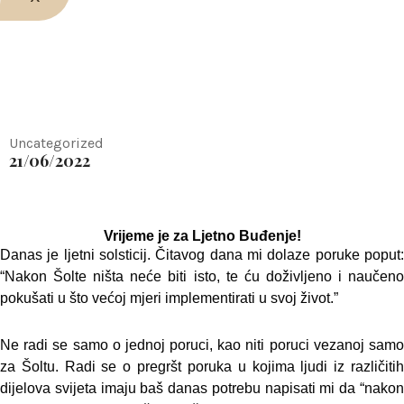
LJETNO BUĐENJE – online tečaj
buđenja!
Uncategorized
21/06/2022
Vrijeme je za Ljetno Buđenje!
Danas je ljetni solsticij. Čitavog dana mi dolaze poruke poput:
“Nakon Šolte ništa neće biti isto, te ću doživljeno i naučeno
pokušati u što većoj mjeri implementirati u svoj život.”
Ne radi se samo o jednoj poruci, kao niti poruci vezanoj samo
za Šoltu. Radi se o pregršt poruka u kojima ljudi iz različitih
dijelova svijeta imaju baš danas potrebu napisati mi da “nakon