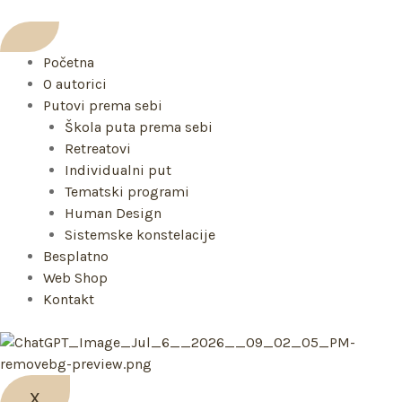
Skip
to
content
Početna
O autorici
Putovi prema sebi
Škola puta prema sebi
Retreatovi
Individualni put
Tematski programi
Human Design
Sistemske konstelacije
Besplatno
Web Shop
Kontakt
X