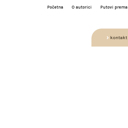
Početna
O autorici
Putovi prema
kontakt
22358504786776