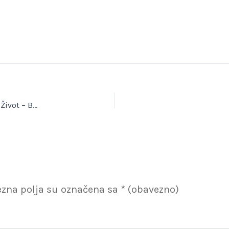
Konstelacijski lipanj na Šolti – Živjeti Život iz povjerenja u Život – Bojana Svalina
zna polja su označena sa
* (obavezno)