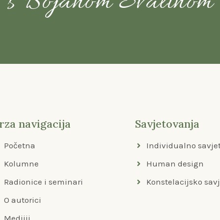
s Bojanom Svalinom
rza navigacija
Savjetovanja
Početna
Individualno savje
Kolumne
Human design
Radionice i seminari
Konstelacijsko sav
O autorici
Medijii