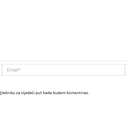
Email*
W
gledniku za sljedeći put kada budem komentirao.