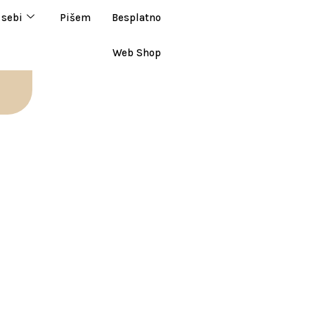
 sebi
Pišem
Besplatno
Web Shop
7_77356736228