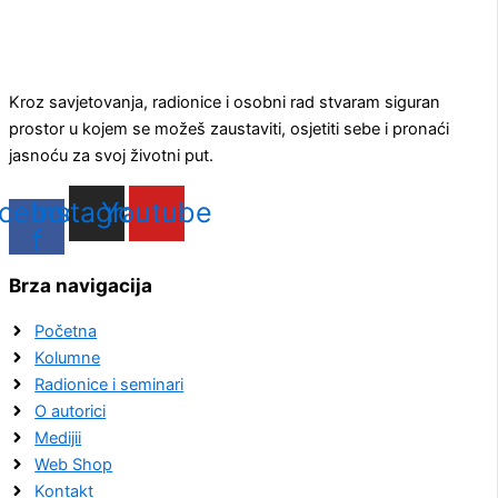
Kroz savjetovanja, radionice i osobni rad stvaram siguran
prostor u kojem se možeš zaustaviti, osjetiti sebe i pronaći
jasnoću za svoj životni put.
cebook-
Instagram
Youtube
f
Brza navigacija
Početna
Kolumne
Radionice i seminari
O autorici
Medijii
Web Shop
Kontakt