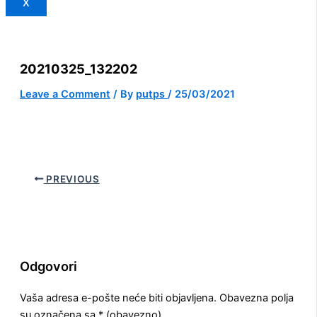
X
20210325_132202
Leave a Comment
/ By
putps
/
25/03/2021
PREVIOUS
Odgovori
Vaša adresa e-pošte neće biti objavljena.
Obavezna polja
su označena sa
* (obavezno)