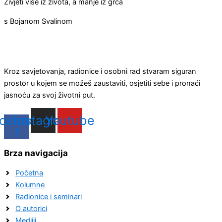
Živjeti više iz života, a manje iz grča
s Bojanom Svalinom
Kroz savjetovanja, radionice i osobni rad stvaram siguran
prostor u kojem se možeš zaustaviti, osjetiti sebe i pronaći
jasnoću za svoj životni put.
cebook-
Instagram
Youtube
f
Brza navigacija
Početna
Kolumne
Radionice i seminari
O autorici
Medijii