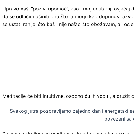
Upravo vaši “pozivi upomoć”, kao i moj unutarnji osjećaj 
da se odlučim učiniti ono što ja mogu kao doprinos razvo
se ustati ranije, što baš i nije nešto što obožavam, ali os
Meditacije će biti intuitivne, osobno ću ih voditi, a druži
Svakog jutra pozdravljamo zajedno dan i energetski 
povezani sa 
Za sve vas kojima su meditacije, kao i vrijeme koje se za nj