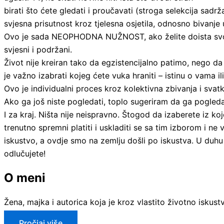
birati što ćete gledati i proučavati (stroga selekcija sadrž
svjesna prisutnost kroz tjelesna osjetila, odnosno bivanj
Ovo je sada NEOPHODNA NUŽNOST, ako želite doista svoju moć
svjesni i podržani.
Život nije kreiran tako da egzistencijalno patimo, nego da
je važno izabrati kojeg ćete vuka hraniti – istinu o vama i
Ovo je individualni proces kroz kolektivna zbivanja i svatk
Ako ga još niste pogledati, toplo sugeriram da ga pogleda
I za kraj. Ništa nije neispravno. Štogod da izaberete iz koje
trenutno spremni platiti i uskladiti se sa tim izborom i ne v
iskustvo, a ovdje smo na zemlju došli po iskustva. U duhu sm
odlučujete!
O meni
Žena, majka i autorica koja je kroz vlastito životno isku
Pročiaj više