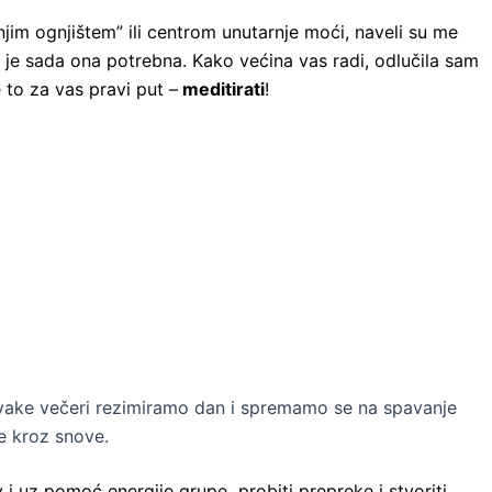
jim ognjištem” ili centrom unutarnje moći, naveli su me
je sada ona potrebna. Kako većina vas radi, odlučila sam
 to za vas pravi put –
meditirati
!
vake večeri rezimiramo dan i spremamo se na spavanje
e kroz snove.
ov i uz pomoć energije grupe probiti prepreke i stvoriti