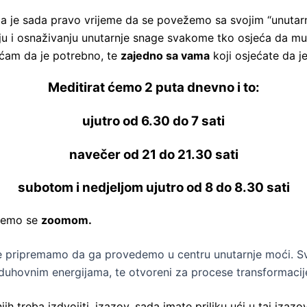
da je sada pravo vrijeme da se povežemo sa svojim “unutarn
ju i osnaživanju unutarnje snage svakome tko osjeća da mu 
jećam da je potrebno, te
zajedno sa vama
koji osjećate da je
Meditirat ćemo 2 puta dnevno i to:
ujutro od 6.30 do 7 sati
navečer od 21 do 21.30 sati
subotom i nedjeljom ujutro od 8 do 8.30 sati
t ćemo se
zoomom.
se pripremamo da ga provedemo u centru unutarnje moći. S
duhovnim energijama, te otvoreni za procese transformacij
ih treba izdvojiti, izazov, sada imate priliku ući u taj izaz