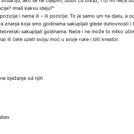
uaciju, ako se ne cijepim, dobit ću otkaz, i to mi neće don
acije? Imaš kakvu ideju?”
pozicije i nema ili – ili pozicije. To je samo um na djelu, a 
Sva znanja koja smo godinama sakupljali glede duhovnosti i 
oretski sakupljali godinama. Neće i ne može to nitko učini
) ili ćete uzeti svoju moć u svoje ruke i biti kreator.
ne bježanje od njih
jubav