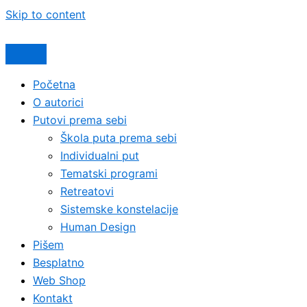
Skip to content
Početna
O autorici
Putovi prema sebi
Škola puta prema sebi
Individualni put
Tematski programi
Retreatovi
Sistemske konstelacije
Human Design
Pišem
Besplatno
Web Shop
Kontakt