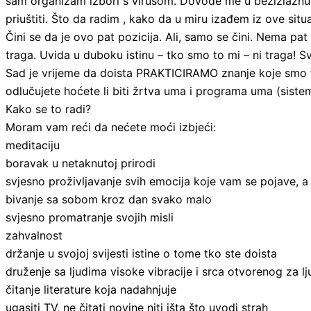
sam organizam izbori s virusom. Dovode me u bezizlaznu sit
priuštiti. Što da radim , kako da u miru izađem iz ove situ
Čini se da je ovo pat pozicija. Ali, samo se čini. Nema pat 
traga. Uvida u duboku istinu – tko smo to mi – ni traga! 
Sad je vrijeme da doista PRAKTICIRAMO znanje koje smo te
odlučujete hoćete li biti žrtva uma i programa uma (sistema
Kako se to radi?
Moram vam reći da nećete moći izbjeći:
meditaciju
boravak u netaknutoj prirodi
svjesno proživljavanje svih emocija koje vam se pojave, a 
bivanje sa sobom kroz dan svako malo
svjesno promatranje svojih misli
zahvalnost
držanje u svojoj svijesti istine o tome tko ste doista
druženje sa ljudima visoke vibracije i srca otvorenog za l
čitanje literature koja nadahnjuje
ugasiti TV, ne čitati novine niti išta što uvodi strah