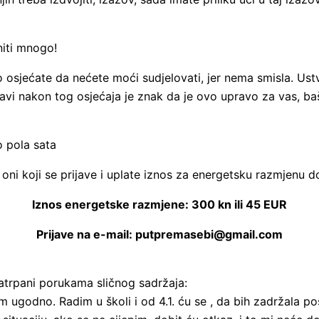
iti mnogo!
ko osjećate da nećete moći sudjelovati, jer nema smisla. Ust
javi nakon tog osjećaja je znak da je ovo upravo za vas, baš
o pola sata
ni koji se prijave i uplate iznos za energetsku razmjenu do
Iznos energetske razmjene: 300 kn ili 45 EUR
Prijave na e-mail: putpremasebi@gmail.com
zatrpani porukama sličnog sadržaja:
ugodno. Radim u školi i od 4.1. ću se , da bih zadržala pos