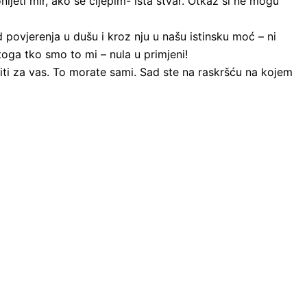
ijeti mir, ako se cijepim- ista stvar. Otkaz si ne mogu
od povjerenja u dušu i kroz nju u našu istinsku moć – ni
toga tko smo to mi – nula u primjeni!
ti za vas. To morate sami. Sad ste na raskršću na kojem