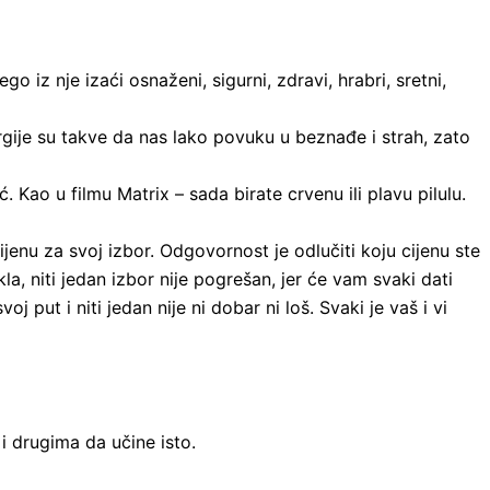
iz nje izaći osnaženi, sigurni, zdravi, hrabri, sretni,
rgije su takve da nas lako povuku u beznađe i strah, zato
 Kao u filmu Matrix – sada birate crvenu ili plavu pilulu.
cijenu za svoj izbor. Odgovornost je odlučiti koju cijenu ste
kla, niti jedan izbor nije pogrešan, jer će vam svaki dati
 put i niti jedan nije ni dobar ni loš. Svaki je vaš i vi
i drugima da učine isto.