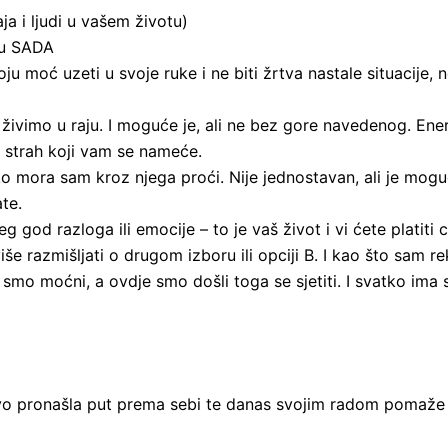
aja i ljudi u vašem životu)
e u SADA
 uzeti u svoje ruke i ne biti žrtva nastale situacije, nego 
 živimo u raju. I moguće je, ali ne bez gore navedenog. Ene
li strah koji vam se nameće.
o mora sam kroz njega proći. Nije jednostavan, ali je moguć.
te.
g god razloga ili emocije – to je vaš život i vi ćete platiti 
iše razmišljati o drugom izboru ili opciji B. I kao što sam re
o moćni, a ovdje smo došli toga se sjetiti. I svatko ima svoj
stvo pronašla put prema sebi te danas svojim radom pomaže 