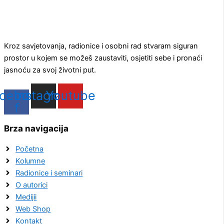
Kroz savjetovanja, radionice i osobni rad stvaram siguran
prostor u kojem se možeš zaustaviti, osjetiti sebe i pronaći
jasnoću za svoj životni put.
cebook-
Instagram
Youtube
f
Brza navigacija
Početna
Kolumne
Radionice i seminari
O autorici
Medijii
Web Shop
Kontakt