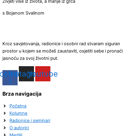
Živjeti više iz života, a manje iz grča
s Bojanom Svalinom
Kroz savjetovanja, radionice i osobni rad stvaram siguran
prostor u kojem se možeš zaustaviti, osjetiti sebe i pronaći
jasnoću za svoj životni put.
cebook-
Instagram
Youtube
f
Brza navigacija
Početna
Kolumne
Radionice i seminari
O autorici
Medijii