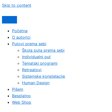
Skip to content
Početna
O autorici
Putovi prema sebi
Škola puta prema sebi
Individualni put
Tematski programi
Retreatovi
Sistemske konstelacije
Human Design
Pišem
Besplatno
Web Shop