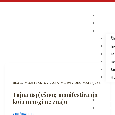
Skip
to
Početn
content
O autor
manifestiranje
Putovi 
Šk
In
Te
Re
Si
H
,
,
BLOG
MOJI TEKSTOVI
ZANIMLJIVI VIDEO MATERIJALI
Pišem
Bespla
Tajna uspješnog manifestiranja
Web S
koju mnogi ne znaju
Kontak
/
03/06/2016