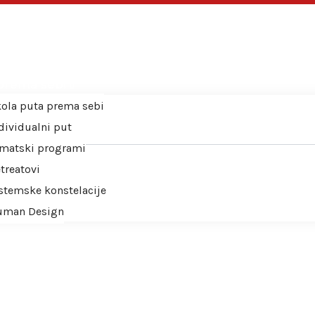
a
ici
prema sebi
ola puta prema sebi
dividualni put
matski programi
treatovi
stemske konstelacije
uman Design
tno
hop
t