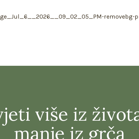
jeti više iz život
manje iz grča