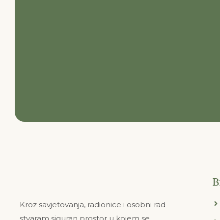
B
Kroz savjetovanja, radionice i osobni rad
stvaram siguran prostor u kojem se