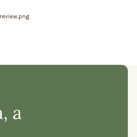
X
a, a