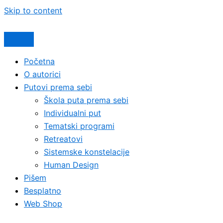
Skip to content
Početna
O autorici
Putovi prema sebi
Škola puta prema sebi
Individualni put
Tematski programi
Retreatovi
Sistemske konstelacije
Human Design
Pišem
Besplatno
Web Shop