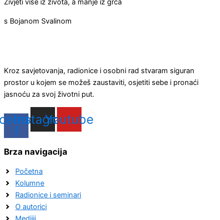
Živjeti više iz života, a manje iz grča
s Bojanom Svalinom
Kroz savjetovanja, radionice i osobni rad stvaram siguran
prostor u kojem se možeš zaustaviti, osjetiti sebe i pronaći
jasnoću za svoj životni put.
cebook-
Instagram
Youtube
f
Brza navigacija
Početna
Kolumne
Radionice i seminari
O autorici
Medijii