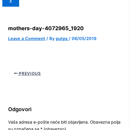
X
mothers-day-4072965_1920
Leave a Comment
/ By
putps
/
06/05/2019
PREVIOUS
Odgovori
Vaša adresa e-pošte neće biti objavljena.
Obavezna polja
su označena sa
* (obavezno)