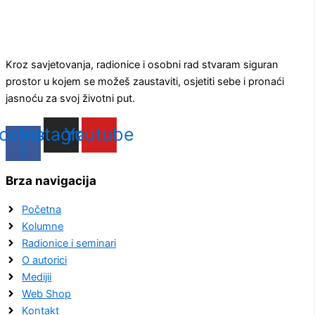
Kroz savjetovanja, radionice i osobni rad stvaram siguran
prostor u kojem se možeš zaustaviti, osjetiti sebe i pronaći
jasnoću za svoj životni put.
cebook-
Instagram
Youtube
f
Brza navigacija
Početna
Kolumne
Radionice i seminari
O autorici
Medijii
Web Shop
Kontakt