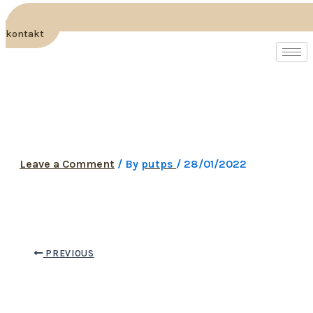
kontakt
otok-silba-597-m2-100-
m2-slika-69006215
Leave a Comment
/ By
putps
/
28/01/2022
PREVIOUS