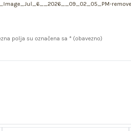
zna polja su označena sa
* (obavezno)
Email*
W