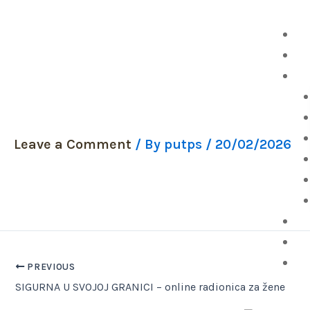
Skip
to
P
content
O 
ChatGPT Image
Pu
Leave a Comment
/ By
putps
/
20/02/2026
P
Be
W
PREVIOUS
SIGURNA U SVOJOJ GRANICI – online radionica za žene