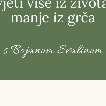
jeti više iz život
manje iz grča
s Bojanom Svalinom