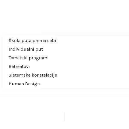
očetna
autorici
 20. velj 2026.
tovi prema sebi
Škola puta prema sebi
Individualni put
Tematski programi
Retreatovi
Sistemske konstelacije
Human Design
išem
splatno
eb Shop