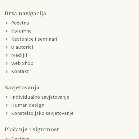
b
a
u
o
g
b
Brza navigacija
o
r
e
k
a
Početna
-
m
f
Kolumne
Radionice i seminari
O autorici
Medijii
Web Shop
Kontakt
Savjetovanja
Individualno savjetovanje
Human design
Konstelacijsko savjetovanje
Plaćanje i sigurnost
Dostava