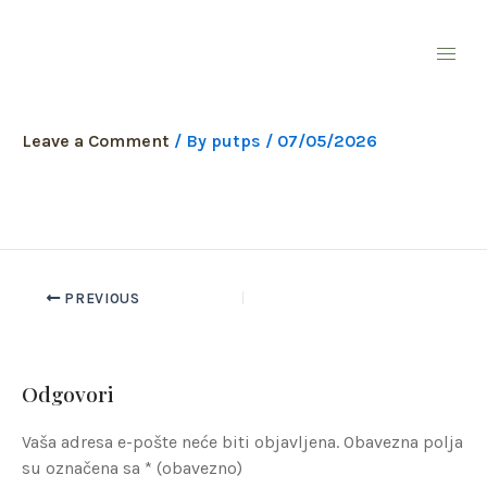
Skip
to
content
vizual
Leave a Comment
/ By
putps
/
07/05/2026
PREVIOUS
Odgovori
Vaša adresa e-pošte neće biti objavljena.
Obavezna polja
su označena sa
* (obavezno)