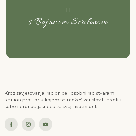
s Bojanom Svalinom
Kroz savjetovanja, radionice i osobni rad stvaram
siguran prostor u kojem se možeš zaustaviti, osjetiti
sebe i pronaći jasnoću za svoj životni put.
F
I
Y
a
n
o
c
s
u
e
t
t