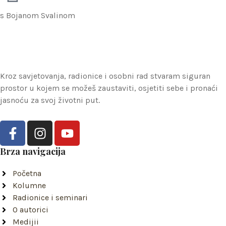
s Bojanom Svalinom
Kroz savjetovanja, radionice i osobni rad stvaram siguran
prostor u kojem se možeš zaustaviti, osjetiti sebe i pronaći
jasnoću za svoj životni put.
F
I
Y
a
n
o
c
s
u
Brza navigacija
e
t
t
Početna
b
a
u
Kolumne
o
g
b
Radionice i seminari
o
r
e
O autorici
k
a
Medijii