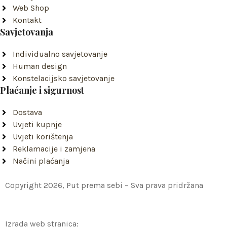
-
m
Web Shop
f
Kontakt
Savjetovanja
Individualno savjetovanje
Human design
Konstelacijsko savjetovanje
Plaćanje i sigurnost
Dostava
Uvjeti kupnje
Uvjeti korištenja
Reklamacije i zamjena
Načini plaćanja
Copyright 2026, Put prema sebi – Sva prava pridržana
Izrada web stranica: