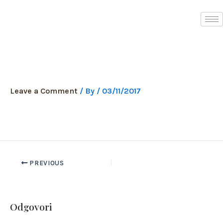
Skip
to
content
woman-2888122_1920
Leave a Comment
/ By
/
03/11/2017
PREVIOUS
Odgovori