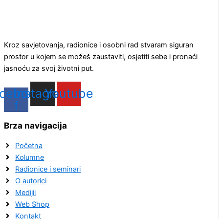
Kroz savjetovanja, radionice i osobni rad stvaram siguran
prostor u kojem se možeš zaustaviti, osjetiti sebe i pronaći
jasnoću za svoj životni put.
cebook-
Instagram
Youtube
f
Brza navigacija
Početna
Kolumne
Radionice i seminari
O autorici
Medijii
Web Shop
Kontakt