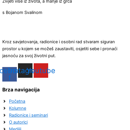
Živjeti više iz života, a manje iz grča
s Bojanom Svalinom
Kroz savjetovanja, radionice i osobni rad stvaram siguran
prostor u kojem se možeš zaustaviti, osjetiti sebe i pronaći
jasnoću za svoj životni put.
cebook-
Instagram
Youtube
f
Brza navigacija
Početna
Kolumne
Radionice i seminari
O autorici
Medijii