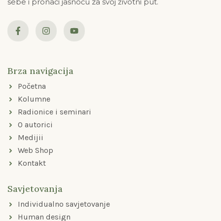
sebe i pronaći jasnoću za svoj životni put.
F
I
Y
a
n
o
c
s
u
e
t
t
b
a
u
o
g
b
Brza navigacija
o
r
e
k
a
Početna
-
m
f
Kolumne
Radionice i seminari
O autorici
Medijii
Web Shop
Kontakt
Savjetovanja
Individualno savjetovanje
Human design