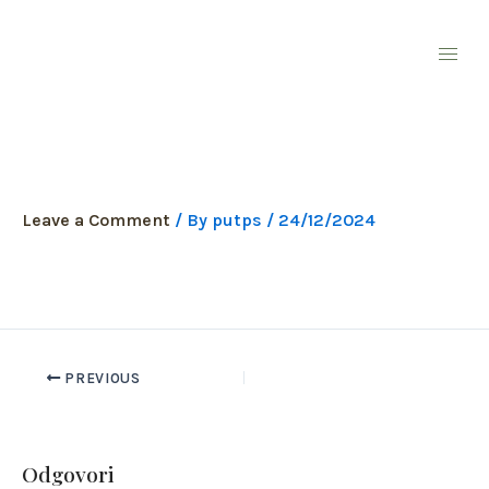
Skip
to
content
Neutral Simple Minimalist
Real Estate Facebook Cover
(11)
Leave a Comment
/ By
putps
/
24/12/2024
PREVIOUS
Odgovori