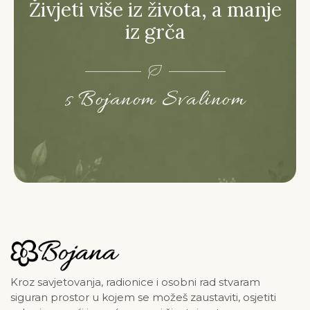
Živjeti više iz života, a manje
iz grča
s Bojanom Svalinom
Kroz savjetovanja, radionice i osobni rad stvaram
siguran prostor u kojem se možeš zaustaviti, osjetiti